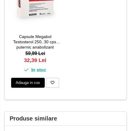
Capsule Megabol
Testosterol 250, 30 cps,
puternic anabolizant
natural, creste nivelul de
59,99 Lei
testosteron
32,39 Lei
In stoc
Adauga in cos
Produse similare