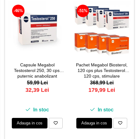
-46%
-51%
Capsule Megabol
Pachet Megabol Biosterol,
Testosterol 250, 30 cps,
120 cps plus Testosterol,
puternic anabolizant
120 cps, stimulare
natural, creste nivelul de
testosteron si hormon de
59,99 Lei
368,99 Lei
testosteron
crestere, inhibare estrogen
32,39 Lei
179,99 Lei
In stoc
In stoc
Adauga in cos
Adauga in cos