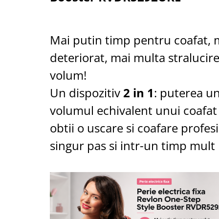
Cantare corporale
Ingrjire faciala
Manichiura-pedichiura
Mai putin timp pentru coafat, 
Tratamente ingrjire corp
deteriorat, mai multa stralucire
Perii de par
Igiena dentara
volum!
Periute de dinti electrice
Un dispozitiv
2 in 1
: puterea un
Irigatoare bucale
volumul echivalent unui coafat
Accesorii si rezerve
Ondulatoare si placi de par
obtii o uscare si coafare profes
Ondulatoare
singur pas si intr-un timp mult 
Placi de par
Uscatoare si perii electrice
Uscatoare
Perii electrice
Articole ingrijire copii