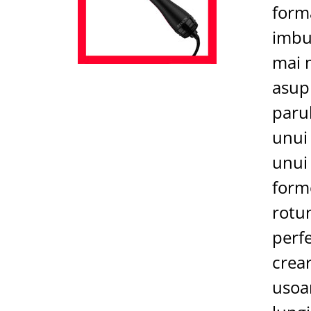
form
imbu
mai 
asupr
paru
unui 
unui 
forme
rotu
perf
crea
usoar