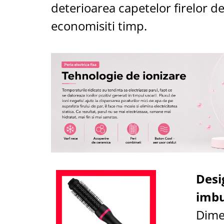
deterioarea capetelor firelor de
economisiti timp.
Desi
imbu
Dime