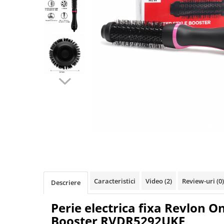
Pulsoximetre
Pulsoximetre de deget
Pulsoximetre profesionale
Accesorii
Monitorizare medicala
Stetoscoape
Spirometre
Spirometre portabile
Accesorii spirometre
Consumabile medicale
Distribuie
Comprese sterile
pe
Facebook
Ser fiziologic
Suporturi ortopedice si orteze
Caracteristici
Video
(2)
Review-uri
(0)
Descriere
Diverse
Ingrijire personala & cosmetice
Perie electrica fixa Revlon O
Ingrijire personala
Booster RVDR5292UKE