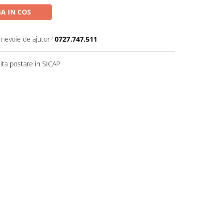
A IN COS
 nevoie de ajutor?
0727.747.511
ita postare in SICAP