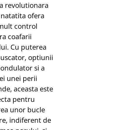
a revolutionara
natatita ofera
mult control
a coafarii
lui. Cu puterea
uscator, optiunii
ondulator si a
i unei perii
nde, aceasta este
ecta pentru
rea unor bucle
e, indiferent de