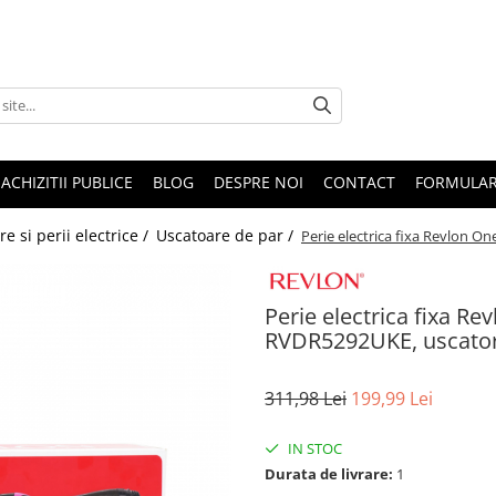
ACHIZITII PUBLICE
BLOG
DESPRE NOI
CONTACT
FORMULAR
e si perii electrice /
Uscatoare de par /
Perie electrica fixa Revlon 
Perie electrica fixa Re
RVDR5292UKE, uscator
311,98 Lei
199,99 Lei
IN STOC
Durata de livrare:
1