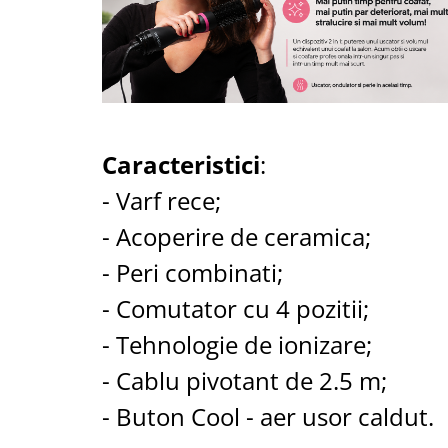
Aspiratoare nazale
Pompe de san
Incalzitoare si sterilizatoare
Diverse
Electrocasnice & climatizare
Ventilatoare
Caracteristici
:
Purificatoare
- Varf rece;
Incalzitoare corporale
- Acoperire de ceramica;
Electrocasnice mici
Suplimente nutritive
- Peri combinati;
Proteine si aminoacizi
- Comutator cu 4 pozitii;
Proteine
- Tehnologie de ionizare;
Aminoacizi
Tablete energizante
- Cablu pivotant de 2.5 m;
Alte suplimente nutritive
- Buton Cool - aer usor caldut.
Uniforme si saboti medicali