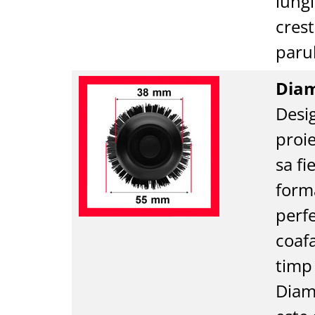
lungi
cres
parul
Diam
Desig
proie
sa fi
form
perf
coafa
timp 
Diame