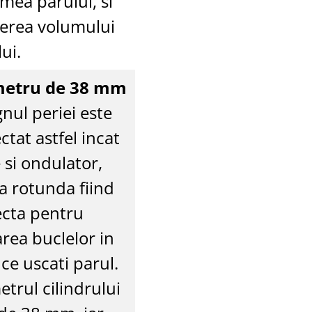
mea parului, si
terea volumului
ui.
etru de 38 mm
nul periei este
ctat astfel incat
e si ondulator,
a rotunda fiind
ecta pentru
rea buclelor in
ce uscati parul.
trul cilindrului