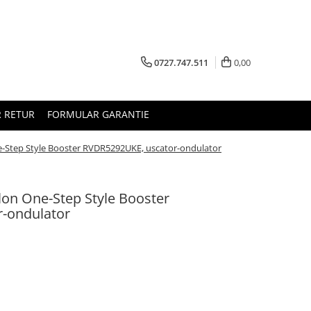
0727.747.511
0,00
 RETUR
FORMULAR GARANTIE
One-Step Style Booster RVDR5292UKE, uscator-ondulator
vlon One-Step Style Booster
-ondulator