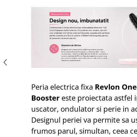
Saboti medicali
Resigilate
Carti
Peria electrica fixa
Revlon One-
Booster
este proiectata astfel i
uscator, ondulator si perie in a
Designul periei va permite sa us
frumos parul, simultan, ceea c