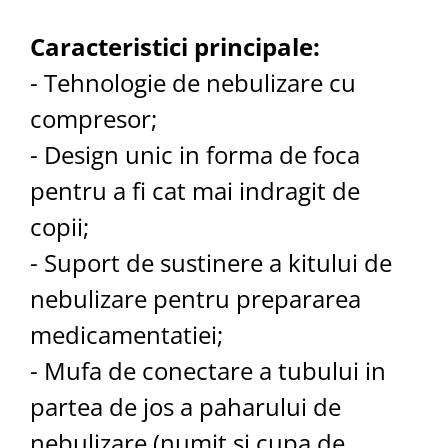
Aspiratoare nazale
Pompe de san
Caracteristici principale:
Incalzitoare si sterilizatoare
- Tehnologie de nebulizare cu
Diverse
compresor;
Electrocasnice & climatizare
Ventilatoare
- Design unic in forma de foca
Purificatoare
pentru a fi cat mai indragit de
Incalzitoare corporale
copii;
Electrocasnice mici
- Suport de sustinere a kitului de
Suplimente nutritive
Proteine si aminoacizi
nebulizare pentru prepararea
Proteine
medicamentatiei;
Aminoacizi
- Mufa de conectare a tubului in
Tablete energizante
partea de jos a paharului de
Alte suplimente nutritive
Uniforme si saboti medicali
nebulizare (numit si cupa de