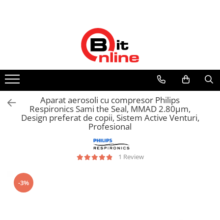
Toate Produsele
Parteneri
Dispozitive medicale
Distribuitor autorizat Philips
Respironics Romania
Aparate aerosoli si accesorii
Aparate aerosoli
Camere inhalare
Aparat aerosoli cu compresor Philips
Accesorii
Respironics Sami the Seal, MMAD 2.80μm,
Design preferat de copii, Sistem Active Venturi,
Tensiometre
Profesional
Tensiometre mecanice
Tensiometre electronice
1 Review
Accesorii
Termometre
-3%
Termometre non-contact
Termometre copii
Termometre clasice