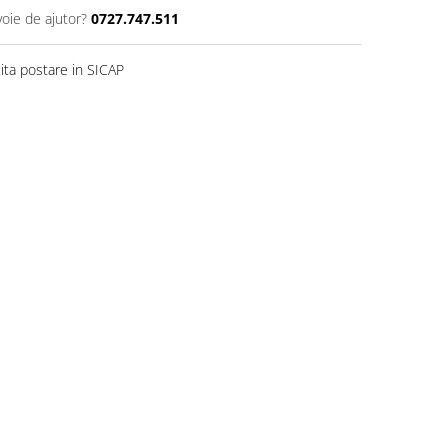
voie de ajutor?
0727.747.511
ita postare in SICAP