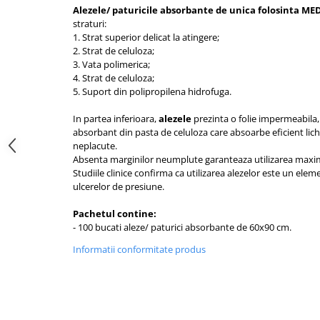
Saboti medicali
Alezele/ paturicile absorbante de unica folosinta ME
straturi:
Resigilate
1. Strat superior delicat la atingere;
Carti
2. Strat de celuloza;
3. Vata polimerica;
4. Strat de celuloza;
5. Suport din polipropilena hidrofuga.
In partea inferioara,
alezele
prezinta o folie impermeabila, 
absorbant din pasta de celuloza care absoarbe eficient lic
neplacute.
Absenta marginilor neumplute garanteaza utilizarea maxima
Studiile clinice confirma ca utilizarea alezelor este un ele
ulcerelor de presiune.
Pachetul contine:
- 100 bucati aleze/ paturici absorbante de 60x90 cm.
Informatii conformitate produs