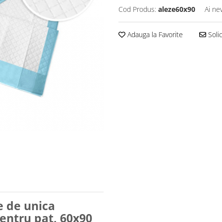
Cod Produs:
aleze60x90
Ai ne
Adauga la Favorite
Solic
e de unica
pentru pat, 60x90