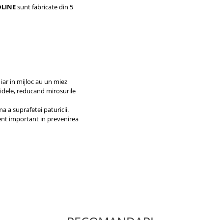
DLINE
sunt fabricate din 5
iar in mijloc au un miez
hidele, reducand mirosurile
 a suprafetei paturicii.
ment important in prevenirea