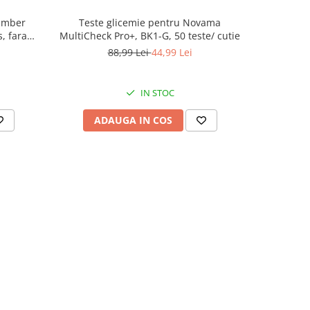
amber
Teste glicemie pentru Novama
Teste d
, fara
MultiCheck Pro+, BK1-G, 50 teste/ cutie
MultiCheck
88,99 Lei
44,99 Lei
IN STOC
ADAUGA IN COS
AD