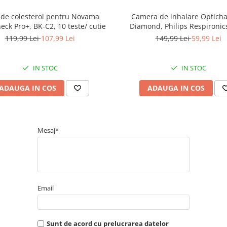
 de colesterol pentru Novama
Camera de inhalare Optich
eck Pro+, BK-C2, 10 teste/ cutie
Diamond, Philips Respironics
masca
119,99 Lei
107,99 Lei
149,99 Lei
59,99 Lei
IN STOC
IN STOC
ADAUGA IN COS
ADAUGA IN COS
Mesaj*
Email
Sunt de acord cu prelucrarea datelor