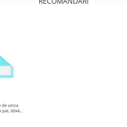
RECOMANDARI
e de unica
u pat, 60x40
60