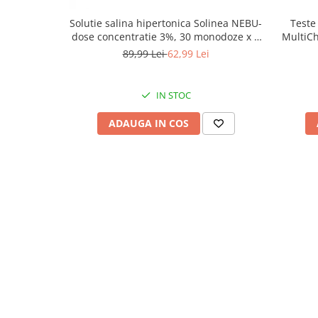
Solutie salina hipertonica Solinea NEBU-
Teste
dose concentratie 3%, 30 monodoze x 5
MultiCh
ml
89,99 Lei
62,99 Lei
IN STOC
ADAUGA IN COS