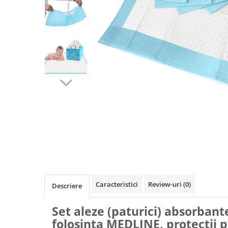
Pulsoximetre
Pulsoximetre de deget
Pulsoximetre profesionale
Accesorii
Monitorizare medicala
Stetoscoape
Spirometre
Spirometre portabile
Accesorii spirometre
Consumabile medicale
Distribuie
Comprese sterile
pe
Facebook
Ser fiziologic
Suporturi ortopedice si orteze
Caracteristici
Review-uri
(0)
Descriere
Diverse
Ingrijire personala & cosmetice
Set aleze (paturici) absorbant
Ingrijire personala
folosinta MEDLINE, protectii 