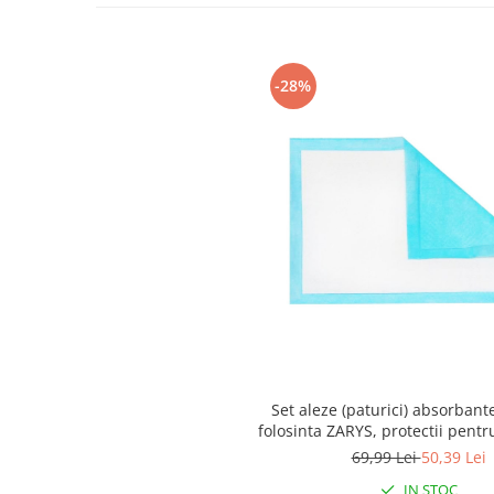
-28%
Set aleze (paturici) absorbant
folosinta ZARYS, protectii pentr
cm, 25 buc, BT-PC40
69,99 Lei
50,39 Lei
IN STOC