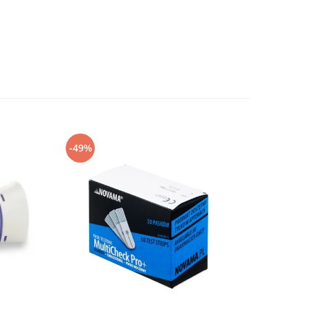
-49%
-27%