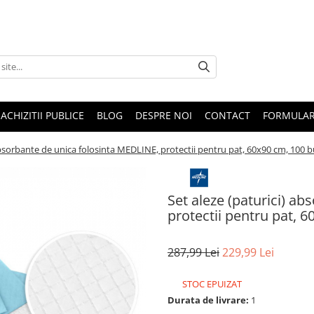
ACHIZITII PUBLICE
BLOG
DESPRE NOI
CONTACT
FORMULAR
absorbante de unica folosinta MEDLINE, protectii pentru pat, 60x90 cm, 100 
Set aleze (paturici) a
protectii pentru pat, 
287,99 Lei
229,99 Lei
STOC EPUIZAT
Durata de livrare:
1