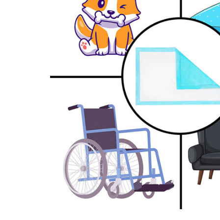
Aspiratoare nazale
Pompe de san
Incalzitoare si sterilizatoare
Diverse
Electrocasnice & climatizare
Ventilatoare
Purificatoare
Incalzitoare corporale
Electrocasnice mici
Suplimente nutritive
Proteine si aminoacizi
Proteine
Aminoacizi
Tablete energizante
Alte suplimente nutritive
Uniforme si saboti medicali