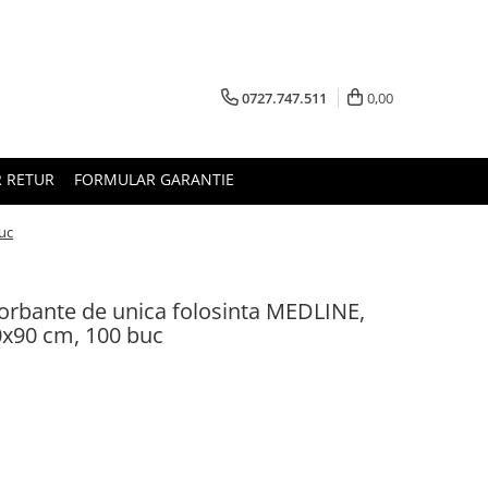
0727.747.511
0,00
 RETUR
FORMULAR GARANTIE
buc
bsorbante de unica folosinta MEDLINE,
60x90 cm, 100 buc