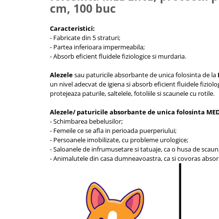
cm, 100 buc
Cantare corporale
Ingrjire faciala
Caracteristici:
Manichiura-pedichiura
- Fabricate din 5 straturi;
Tratamente ingrjire corp
- Partea inferioara impermeabila;
- Absorb eficient fluidele fiziologice si murdaria.
Perii de par
Igiena dentara
Alezele
sau paturicile absorbante de unica folosinta de la
un nivel adecvat de igiena si absorb eficient fluidele fiziol
Periute de dinti electrice
protejeaza paturile, saltelele, fotoliile si scaunele cu rotile.
Irigatoare bucale
Accesorii si rezerve
Alezele/ paturicile absorbante de unica folosinta ME
- Schimbarea bebelusilor;
Ondulatoare si placi de par
- Femeile ce se afla in perioada puerperiului;
Ondulatoare
- Persoanele imobilizate, cu probleme urologice;
- Saloanele de infrumusetare si tatuaje, ca o husa de scaun
Placi de par
- Animalutele din casa dumneavoastra, ca si covoras absor
Uscatoare si perii electrice
Uscatoare
Perii electrice
Articole ingrijire copii