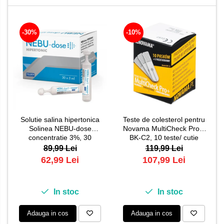
-30%
-10%
Solutie salina hipertonica
Teste de colesterol pentru
Solinea NEBU-dose
Novama MultiCheck Pro+,
concentratie 3%, 30
BK-C2, 10 teste/ cutie
monodoze x 5 ml
89,99 Lei
119,99 Lei
62,99 Lei
107,99 Lei
In stoc
In stoc
Adauga in cos
Adauga in cos