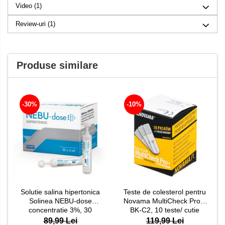
Video
(1)
Review-uri
(1)
Produse similare
-30%
-10%
Solutie salina hipertonica
Teste de colesterol pentru
Solinea NEBU-dose
Novama MultiCheck Pro+,
concentratie 3%, 30
BK-C2, 10 teste/ cutie
monodoze x 5 ml
89,99 Lei
119,99 Lei