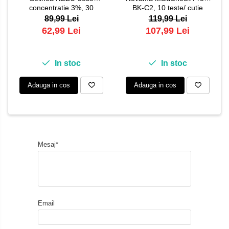
concentratie 3%, 30
BK-C2, 10 teste/ cutie
monodoze x 5 ml
89,99 Lei
119,99 Lei
62,99 Lei
107,99 Lei
In stoc
In stoc
Adauga in cos
Adauga in cos
Mesaj*
Email