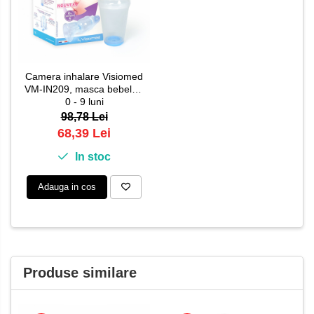
Camera inhalare Visiomed
VM-IN209, masca bebelusi
0 - 9 luni
98,78 Lei
68,39 Lei
In stoc
Adauga in cos
Produse similare