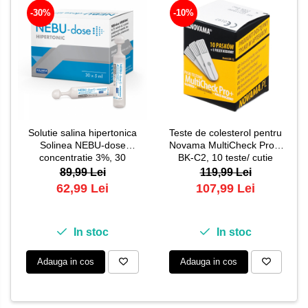
-30%
-10%
Solutie salina hipertonica
Teste de colesterol pentru
Solinea NEBU-dose
Novama MultiCheck Pro+,
concentratie 3%, 30
BK-C2, 10 teste/ cutie
monodoze x 5 ml
89,99 Lei
119,99 Lei
62,99 Lei
107,99 Lei
In stoc
In stoc
Adauga in cos
Adauga in cos