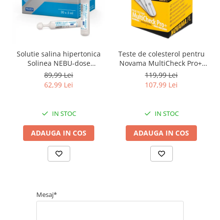
Solutie salina hipertonica
Teste de colesterol pentru
Solinea NEBU-dose
Novama MultiCheck Pro+,
concentratie 3%, 30
BK-C2, 10 teste/ cutie
89,99 Lei
119,99 Lei
monodoze x 5 ml
62,99 Lei
107,99 Lei
IN STOC
IN STOC
ADAUGA IN COS
ADAUGA IN COS
Mesaj*