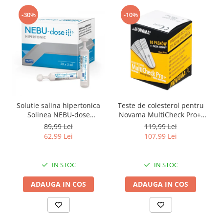
-30%
-10%
Solutie salina hipertonica
Teste de colesterol pentru
Solinea NEBU-dose
Novama MultiCheck Pro+,
concentratie 3%, 30
BK-C2, 10 teste/ cutie
89,99 Lei
119,99 Lei
monodoze x 5 ml
62,99 Lei
107,99 Lei
IN STOC
IN STOC
ADAUGA IN COS
ADAUGA IN COS