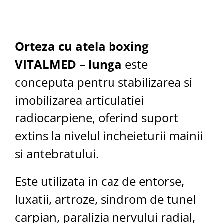
Aspiratoare nazale
Pompe de san
Incalzitoare si sterilizatoare
Diverse
Orteza cu atela boxing
Electrocasnice & climatizare
VITALMED – lunga
este
Ventilatoare
conceputa pentru stabilizarea si
Purificatoare
imobilizarea articulatiei
Incalzitoare corporale
radiocarpiene, oferind suport
Electrocasnice mici
Suplimente nutritive
extins la nivelul incheieturii mainii
Proteine si aminoacizi
si antebratului.
Proteine
Aminoacizi
Este utilizata in caz de entorse,
Tablete energizante
luxatii, artroze, sindrom de tunel
Alte suplimente nutritive
carpian, paralizia nervului radial,
Uniforme si saboti medicali