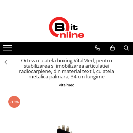
Toate Produsele
Parteneri
Dispozitive medicale
Distribuitor autorizat Philips
Respironics Romania
Aparate aerosoli si accesorii
Aparate aerosoli
Camere inhalare
Orteza cu atela boxing VitalMed, pentru
Accesorii
stabilizarea si imobilizarea articulatiei
radiocarpiene, din material textil, cu atela
Tensiometre
metalica palmara, 34 cm lungime
Tensiometre mecanice
Vitalmed
Tensiometre electronice
Accesorii
-13%
Termometre
Termometre non-contact
Termometre copii
Termometre clasice