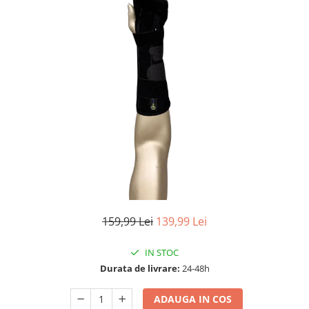
Pulsoximetre
Pulsoximetre de deget
Pulsoximetre profesionale
Accesorii
Monitorizare medicala
Stetoscoape
Spirometre
Spirometre portabile
Accesorii spirometre
Consumabile medicale
Comprese sterile
159,99 Lei
139,99 Lei
Ser fiziologic
Suporturi ortopedice si orteze
IN STOC
Diverse
Durata de livrare:
24-48h
Ingrijire personala & cosmetice
Ingrijire personala
ADAUGA IN COS