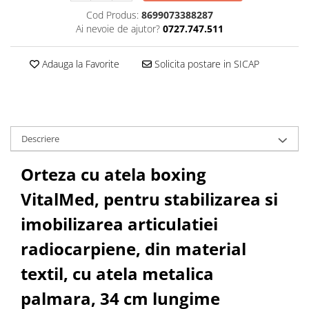
Cantare corporale
Cod Produs:
8699073388287
Ingrjire faciala
Ai nevoie de ajutor?
0727.747.511
Manichiura-pedichiura
Adauga la Favorite
Solicita postare in SICAP
Tratamente ingrjire corp
Perii de par
Igiena dentara
Periute de dinti electrice
Descriere
Irigatoare bucale
Accesorii si rezerve
Orteza cu atela boxing
Ondulatoare si placi de par
VitalMed, pentru stabilizarea si
Ondulatoare
Placi de par
imobilizarea articulatiei
Uscatoare si perii electrice
radiocarpiene, din material
Uscatoare
textil, cu atela metalica
Perii electrice
Articole ingrijire copii
palmara, 34 cm lungime