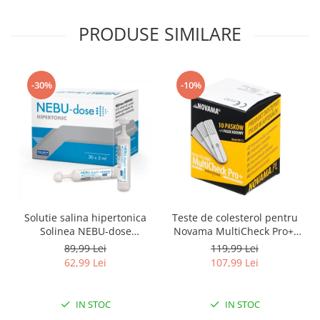
PRODUSE SIMILARE
-30%
-10%
Solutie salina hipertonica
Teste de colesterol pentru
Solinea NEBU-dose
Novama MultiCheck Pro+,
concentratie 3%, 30
BK-C2, 10 teste/ cutie
89,99 Lei
119,99 Lei
monodoze x 5 ml
62,99 Lei
107,99 Lei
IN STOC
IN STOC