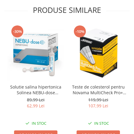
PRODUSE SIMILARE
-30%
-10%
Solutie salina hipertonica
Teste de colesterol pentru
Solinea NEBU-dose
Novama MultiCheck Pro+,
concentratie 3%, 30
BK-C2, 10 teste/ cutie
89,99 Lei
119,99 Lei
monodoze x 5 ml
62,99 Lei
107,99 Lei
IN STOC
IN STOC