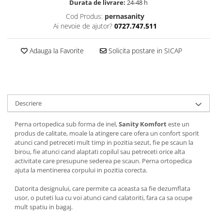
Durata de livrare:
24-48 h
Cod Produs:
pernasanity
Ai nevoie de ajutor?
0727.747.511
Adauga la Favorite
Solicita postare in SICAP
Descriere
Perna ortopedica sub forma de inel,
Sanity Komfort
este un
produs de calitate, moale la atingere care ofera un confort sporit
atunci cand petreceti mult timp in pozitia sezut, fie pe scaun la
birou, fie atunci cand alaptati copilul sau petreceti orice alta
activitate care presupune sederea pe scaun. Perna ortopedica
ajuta la mentinerea corpului in pozitia corecta.
Datorita designului, care permite ca aceasta sa fie dezumflata
usor, o puteti lua cu voi atunci cand calatoriti, fara ca sa ocupe
mult spatiu in bagaj.