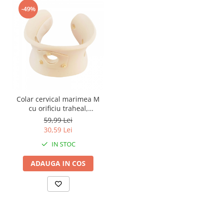
-49%
Colar cervical marimea M
cu orificiu traheal,
circumferinta gat 35 - 45 cm
59,99 Lei
30,59 Lei
IN STOC
ADAUGA IN COS