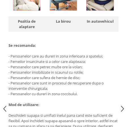
Pozitia de
La birou
In autovehicul
alaptare
Se recomanda:
- Persoanelor care au dureri in zona inferioara a spatelui;
- Femeilor insarcinate si a celor care alapteaza;
- Persoanelor care petrec multe ore la volan;
- Persoanelor imobilizate in scaunul cu rotile;
- Persoanelor care sufera de hernie de disc;
- Persoanelor care sunt in procesul de recuperare dupa o
interventie chirurgicala;
- Persoanelor cu dureri in zona coccisului.
Mod de utilizare:
Deschideti supapa si umflati inelul pana cand este suficient de
flexibil. Apoi inchideti supapa apasand-o spre interior, astfel incat
sa nu ramana in afara ca sa deranjeze. Dupa utilizare, desfaceti