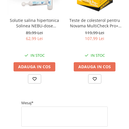
Solutie salina hipertonica
Teste de colesterol pentru
Solinea NEBU-dose
Novama MultiCheck Pro+,
concentratie 3%, 30
BK-C2, 10 teste/ cutie
89,99 Lei
119,99 Lei
monodoze x 5 ml
62,99 Lei
107,99 Lei
IN STOC
IN STOC
ADAUGA IN COS
ADAUGA IN COS
Mesaj*