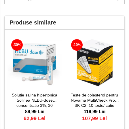
Produse similare
-30%
-10%
Solutie salina hipertonica
Teste de colesterol pentru
Solinea NEBU-dose
Novama MultiCheck Pro+,
concentratie 3%, 30
BK-C2, 10 teste/ cutie
monodoze x 5 ml
89,99 Lei
119,99 Lei
62,99 Lei
107,99 Lei