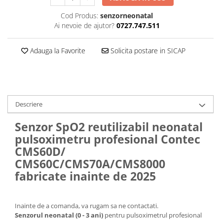
Cantare corporale
Cod Produs:
senzorneonatal
Ingrjire faciala
Ai nevoie de ajutor?
0727.747.511
Manichiura-pedichiura
Tratamente ingrjire corp
Adauga la Favorite
Solicita postare in SICAP
Perii de par
Igiena dentara
Periute de dinti electrice
Irigatoare bucale
Descriere
Accesorii si rezerve
Senzor SpO2 reutilizabil neonatal
Ondulatoare si placi de par
pulsoximetru profesional Contec
Ondulatoare
CMS60D/
Placi de par
CMS60C/CMS70A/CMS8000
Uscatoare si perii electrice
fabricate inainte de 2025
Uscatoare
Perii electrice
Inainte de a comanda, va rugam sa ne contactati.
Articole ingrijire copii
Senzorul neonatal (0 - 3 ani)
pentru pulsoximetrul profesional