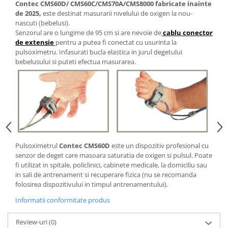
Aspiratoare nazale
Contec CMS60D/ CMS60C/CMS70A/CMS8000 fabricate inainte
de 2025,
este destinat masurarii nivelului de oxigen la nou-
Pompe de san
nascuti (bebelusi).
Incalzitoare si sterilizatoare
Senzorul are o lungime de 95 cm si are nevoie de
cablu conector
Diverse
de extensie
pentru a putea fi conectat cu usurinta la
pulsoximetru. Infasurati bucla elastica in jurul degetului
Electrocasnice & climatizare
bebelusului si puteti efectua masurarea.
Ventilatoare
Purificatoare
Incalzitoare corporale
Electrocasnice mici
Suplimente nutritive
Pulsoximetrul
Contec CMS60D
este un dispozitiv profesional cu
Proteine si aminoacizi
senzor de deget care masoara saturatia de oxigen si pulsul. Poate
Proteine
fi utilizat in spitale, policlinici, cabinete medicale, la domiciliu sau
in sali de antrenament si recuperare fizica (nu se recomanda
Aminoacizi
folosirea dispozitivului in timpul antrenamentului).
Tablete energizante
Informatii conformitate produs
Alte suplimente nutritive
Uniforme si saboti medicali
Review-uri
(0)