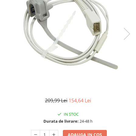
Pulsoximetre
Pulsoximetre de deget
Pulsoximetre profesionale
Accesorii
Monitorizare medicala
Stetoscoape
Spirometre
Spirometre portabile
Accesorii spirometre
Consumabile medicale
Comprese sterile
Ser fiziologic
209,99 Lei
154,64 Lei
Suporturi ortopedice si orteze
Diverse
IN STOC
Durata de livrare:
24-48 h
Ingrijire personala & cosmetice
Ingrijire personala
ADAUGA IN COS