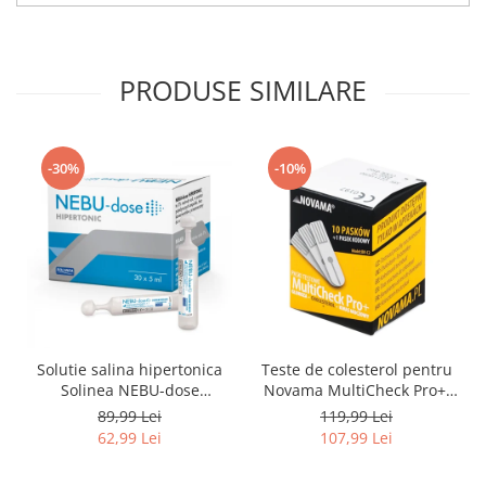
Saboti medicali
Resigilate
Carti
PRODUSE SIMILARE
-30%
-10%
Solutie salina hipertonica
Teste de colesterol pentru
Solinea NEBU-dose
Novama MultiCheck Pro+,
concentratie 3%, 30
BK-C2, 10 teste/ cutie
89,99 Lei
119,99 Lei
monodoze x 5 ml
62,99 Lei
107,99 Lei