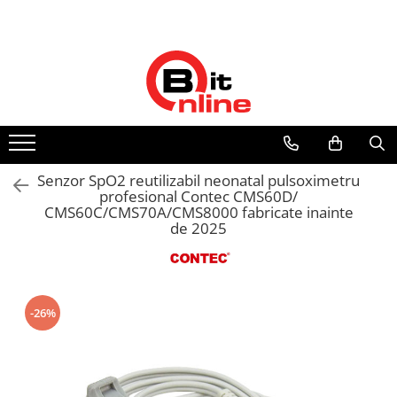
Toate Produsele
Parteneri
Dispozitive medicale
Distribuitor autorizat Philips
Respironics Romania
Aparate aerosoli si accesorii
Aparate aerosoli
Camere inhalare
Senzor SpO2 reutilizabil neonatal pulsoximetru
Accesorii
profesional Contec CMS60D/
CMS60C/CMS70A/CMS8000 fabricate inainte
Tensiometre
de 2025
Tensiometre mecanice
Tensiometre electronice
Accesorii
Termometre
-26%
Termometre non-contact
Termometre copii
Termometre clasice