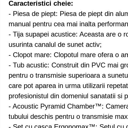
Caracteristici cheie:
- Piesa de piept: Piesa de piept din alum
manual pentru cea mai inalta performanta
- Tija supapei acustice: Aceasta are o ro
usurinta canalul de sunet activ;
- Clopot mare: Clopotul mare ofera o amp
- Tub acustic: Construit din PVC mai gros
pentru o transmisie superioara a sunetul
care pot aparea in urma utilizarii repet
profesionistul din domeniul sanatatii si 
- Acoustic Pyramid Chamber™: Camera int
tubului deschis pentru o transmisie maxi
- Set cu casca Ergonomax™: Setul cu ca