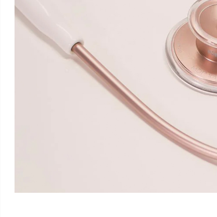
Aspiratoare nazale
Pompe de san
Incalzitoare si sterilizatoare
Diverse
Ventilatoare
Purificatoare
Incalzitoare corporale
Electrocasnice mici
Proteine si aminoacizi
Proteine
Aminoacizi
Tablete energizante
Alte suplimente nutritive
Saboti medicali