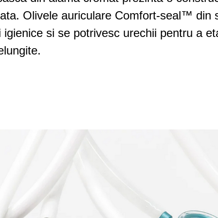
izata. Olivele auriculare Comfort-seal™ din s
 igienice si se potrivesc urechii pentru a 
elungite.