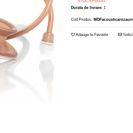
STOC EPUIZAT
Durata de livrare:
1
Cod Produs:
MDFacousticarozauri
Adauga la Favorite
Solici