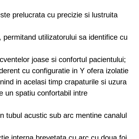
te prelucrata cu precizie si lustruita
permitand utilizatorului sa identifice cu
ventelor joase si confortul pacientului;
erent cu configuratie in Y ofera izolatie
ind in acelasi timp crapaturile si uzura
 un spatiu confortabil intre
n tubul acustic sub arc mentine canalul
e interna brevetata cu arc cu doua foi,