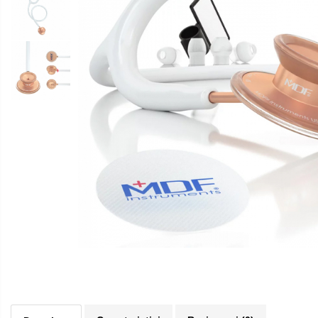
Pulsoximetre
Pulsoximetre de deget
Pulsoximetre profesionale
Accesorii
Monitorizare medicala
Stetoscoape
Spirometre
Spirometre portabile
Accesorii spirometre
Consumabile medicale
Comprese sterile
Ser fiziologic
Suporturi ortopedice si orteze
Distribuie
pe
Diverse
Facebook
Ingrijire personala