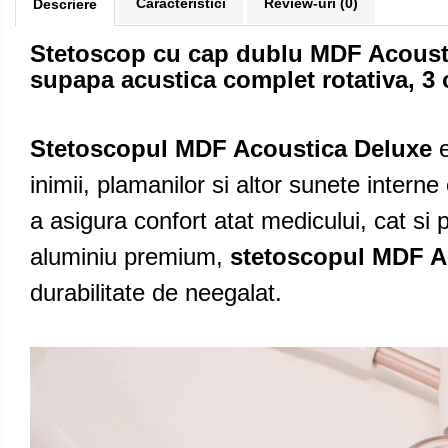
Caracteristici
Review-uri
(0)
Descriere
Cantare corporale
Ingrjire faciala
Stetoscop cu cap dublu MDF Acoustic
Manichiura-pedichiura
supapa acustica complet rotativa,
3 
Tratamente ingrjire corp
Perii de par
Igiena dentara
Stetoscopul MDF Acoustica Deluxe
e
Periute de dinti electrice
inimii, plamanilor si altor sunete intern
Irigatoare bucale
a asigura confort atat medicului, cat si p
Accesorii si rezerve
aluminiu premium,
stetoscopul MDF A
Ondulatoare si placi de par
Ondulatoare
durabilitate de neegalat.
Placi de par
Uscatoare si perii electrice
Uscatoare
Perii electrice
Articole ingrijire copii