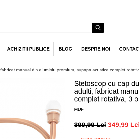
ACHIZITII PUBLICE
BLOG
DESPRE NOI
CONTAC
bricat manual din aluminiu premium, supapa acustica complet rotativa, 
Stetoscop cu cap d
adulti, fabricat man
complet rotativa, 3 o
MDF
399,99 Lei
349,99 Le