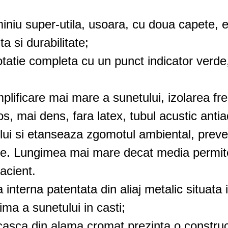
iniu super-utila, usoara, cu doua capete, es
 si durabilitate;
tatie completa cu un punct indicator verde, 
lificare mai mare a sunetului, izolarea frec
, mai dens, fara latex, tubul acustic antiad
ui si etanseaza zgomotul ambiental, preven
ate. Lungimea mai mare decat media permite
pacient.
erna patentata din aliaj metalic situata i
ma a sunetului in casti;
sca din alama cromat prezinta o constructi