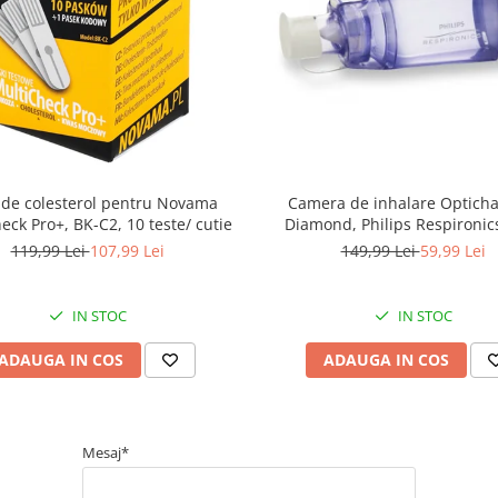
 de colesterol pentru Novama
Camera de inhalare Optich
eck Pro+, BK-C2, 10 teste/ cutie
Diamond, Philips Respironics
masca
119,99 Lei
107,99 Lei
149,99 Lei
59,99 Lei
IN STOC
IN STOC
ADAUGA IN COS
ADAUGA IN COS
Mesaj*