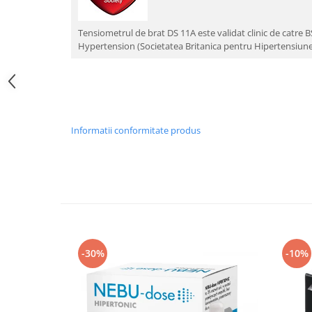
Aspiratoare nazale
Pompe de san
Tensiometrul de brat DS 11A este validat clinic de catre BS
Incalzitoare si sterilizatoare
Hypertension (Societatea Britanica pentru Hipertensiune
Diverse
Electrocasnice & climatizare
Ventilatoare
Purificatoare
Informatii conformitate produs
Incalzitoare corporale
Electrocasnice mici
Suplimente nutritive
Proteine si aminoacizi
Proteine
Aminoacizi
-30%
-10%
Tablete energizante
Alte suplimente nutritive
Uniforme si saboti medicali