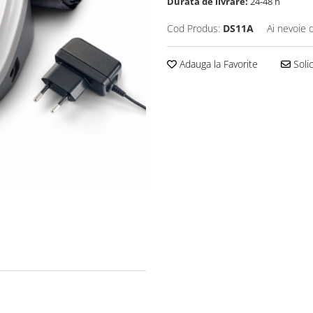
Durata de livrare:
24-48 h
Cod Produs:
DS11A
Ai nevoie 
Adauga la Favorite
Solic