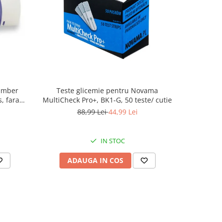
-27%
amber
Teste glicemie pentru Novama
Teste d
, fara
MultiCheck Pro+, BK1-G, 50 teste/ cutie
MultiCheck
88,99 Lei
44,99 Lei
IN STOC
ADAUGA IN COS
AD