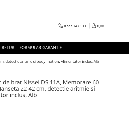
0727.747.511
0,00
 RETUR
FORMULAR GARANTIE
m, detectie aritmie si body motion, Alimentator inclus, Alb
c de brat Nissei DS 11A, Memorare 60
Manseta 22-42 cm, detectie aritmie si
or inclus, Alb