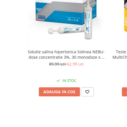
Saboti medicali
Resigilate
Carti
Solutie salina hipertonica Solinea NEBU-
Teste
dose concentratie 3%, 30 monodoze x 5
MultiCh
ml
89,99 Lei
62,99 Lei
IN STOC
ADAUGA IN COS