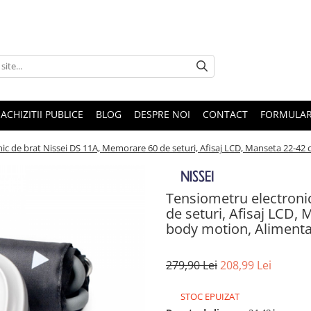
ACHIZITII PUBLICE
BLOG
DESPRE NOI
CONTACT
FORMULAR
ic de brat Nissei DS 11A, Memorare 60 de seturi, Afisaj LCD, Manseta 22-42 c
Tensiometru electroni
de seturi, Afisaj LCD, 
body motion, Alimentat
279,90 Lei
208,99 Lei
STOC EPUIZAT