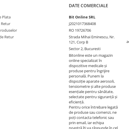
DATE COMERCIALE
 Plata
Bit Online SRL
e Retur
J2021017368408
Produselor
RO 19726706
de Retur
Strada Mihai Eminescu, Nr.
a
121, Corp B
Sector 2, Bucuresti
Bitonline este un magazin
online specializat în
dispozitive medicale și
produse pentru îngrijire
personală. Punem la
dispoziție aparate aerosoli,
tensiometre și alte produse
esențiale pentru sănătate,
selectate pentru siguranță și
eficiență.
Pentru orice întrebare legată
de produse sau comenzi, ne
poți contacta telefonic sau
prin email, iar echipa
noastră îți va răspunde în cel