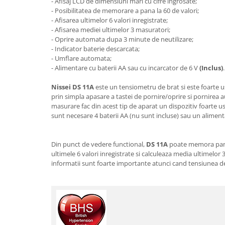
- Afisaj LCD de dimensiuni mari cu cifre ingrosate;
Cantare corporale
- Posibilitatea de memorare a pana la 60 de valori;
- Afisarea ultimelor 6 valori inregistrate;
Ingrjire faciala
- Afisarea mediei ultimelor 3 masuratori;
Manichiura-pedichiura
- Oprire automata dupa 3 minute de neutilizare;
Tratamente ingrjire corp
- Indicator baterie descarcata;
- Umflare automata;
Perii de par
- Alimentare cu baterii AA sau cu incarcator de 6 V
(Inclus)
.
Igiena dentara
Nissei DS 11A
este un tensiometru de brat si este foarte us
Periute de dinti electrice
prin simpla apasare a tastei de pornire/oprire si pornirea
Irigatoare bucale
masurare fac din acest tip de aparat un dispozitiv foarte u
Accesorii si rezerve
sunt necesare 4 baterii AA (nu sunt incluse) sau un alimenta
Ondulatoare si placi de par
Ondulatoare
Din punct de vedere functional,
DS 11A
poate memora pana 
ultimele 6 valori inregistrate si calculeaza media ultimelor
Placi de par
informatii sunt foarte importante atunci cand tensiunea 
Uscatoare si perii electrice
Uscatoare
Perii electrice
Articole ingrijire copii