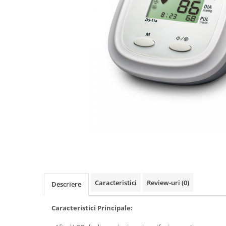
Pulsoximetre
Pulsoximetre de deget
Pulsoximetre profesionale
Accesorii
Monitorizare medicala
Stetoscoape
Spirometre
Spirometre portabile
Accesorii spirometre
Consumabile medicale
Distribuie
Comprese sterile
pe
Facebook
Ser fiziologic
Suporturi ortopedice si orteze
Caracteristici
Review-uri
(0)
Descriere
Diverse
Ingrijire personala & cosmetice
Caracteristici Principale:
Ingrijire personala