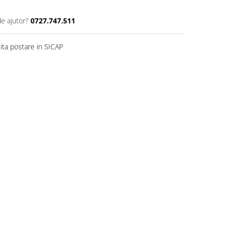
de ajutor?
0727.747.511
ita postare in SICAP