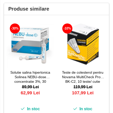
Produse similare
-30%
-10%
Solutie salina hipertonica
Teste de colesterol pentru
Solinea NEBU-dose
Novama MultiCheck Pro+,
concentratie 3%, 30
BK-C2, 10 teste/ cutie
monodoze x 5 ml
89,99 Lei
119,99 Lei
62,99 Lei
107,99 Lei
In stoc
In stoc