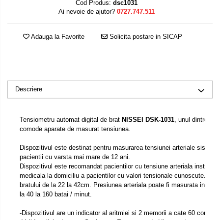
Cod Produs:
dsc1031
Ai nevoie de ajutor?
0727.747.511
Adauga la Favorite
Solicita postare in SICAP
Descriere
Tensiometru automat digital de brat
NISSEI DSK-1031
, unul dintre ce
comode aparate de masurat tensiunea.
Dispozitivul este destinat pentru masurarea tensiunei arteriale sistolice
pacientii cu varsta mai mare de 12 ani.
Dispozitivul este recomandat pacientilor cu tensiune arteriala instabila
medicala la domiciliu a pacientilor cu valori tensionale cunoscute. Ma
bratului de la 22 la 42cm. Presiunea arteriala poate fi masurata in int
la 40 la 160 batai / minut.
-Dispozitivul are un indicator al aritmiei si 2 memorii a cate 60 compart