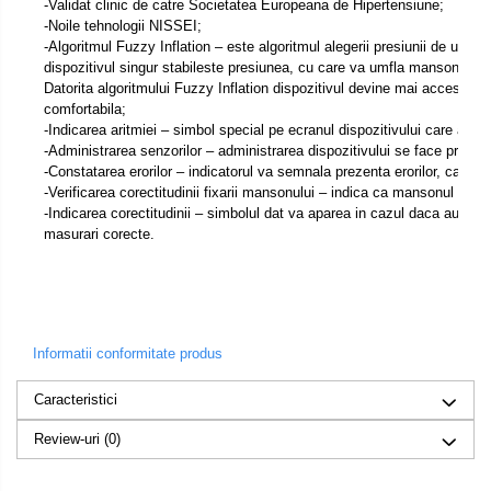
-Validat clinic de catre Societatea Europeana de Hipertensiune;
-Noile tehnologii NISSEI;
-Algoritmul Fuzzy Inflation – este algoritmul alegerii presiunii de umfl
dispozitivul singur stabileste presiunea, cu care va umfla mansonul, reie
Datorita algoritmului Fuzzy Inflation dispozitivul devine mai accesibil i
comfortabila;
-Indicarea aritmiei – simbol special pe ecranul dispozitivului care anun
-Administrarea senzorilor – administrarea dispozitivului se face printr-
-Constatarea erorilor – indicatorul va semnala prezenta erorilor, care pot
-Verificarea corectitudinii fixarii mansonului – indica ca mansonul nu es
-Indicarea corectitudinii – simbolul dat va aparea in cazul daca au fo
masurari corecte.
Informatii conformitate produs
Caracteristici
Review-uri
(0)