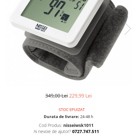
Uscatoare si perii electrice
Pulsoximetre de deget
Pulsoximetre profesionale
Uscatoare
Accesorii
Perii electrice
Monitorizare medicala
Articole ingrijire copii
Stetoscoape
Aspiratoare nazale
Pompe de san
Spirometre
Incalzitoare si sterilizatoare
Spirometre portabile
Diverse
Accesorii spirometre
Consumabile medicale
Comprese sterile
Ser fiziologic
349,00 Lei
229,99 Lei
Suporturi ortopedice si orteze
Diverse
STOC EPUIZAT
Durata de livrare:
24-48 h
Cod Produs:
nisseiwsk1011
Ai nevoie de ajutor?
0727.747.511