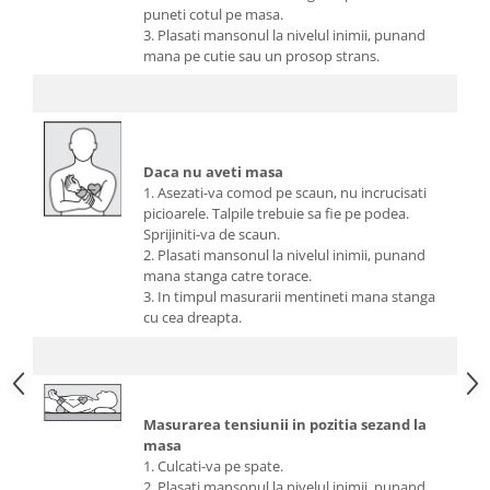
puneti cotul pe masa.
3. Plasati mansonul la nivelul inimii, punand
mana pe cutie sau un prosop strans.
Daca nu aveti masa
1. Asezati-va comod pe scaun, nu incrucisati
picioarele. Talpile trebuie sa fie pe podea.
Sprijiniti-va de scaun.
2. Plasati mansonul la nivelul inimii, punand
mana stanga catre torace.
3. In timpul masurarii mentineti mana stanga
cu cea dreapta.
Masurarea tensiunii in pozitia sezand la
masa
1. Culcati-va pe spate.
2. Plasati mansonul la nivelul inimii, punand