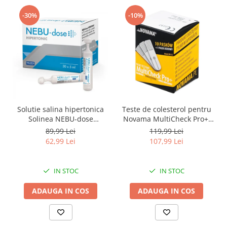
-30%
-10%
Solutie salina hipertonica
Teste de colesterol pentru
Solinea NEBU-dose
Novama MultiCheck Pro+,
concentratie 3%, 30
BK-C2, 10 teste/ cutie
89,99 Lei
119,99 Lei
monodoze x 5 ml
62,99 Lei
107,99 Lei
IN STOC
IN STOC
ADAUGA IN COS
ADAUGA IN COS