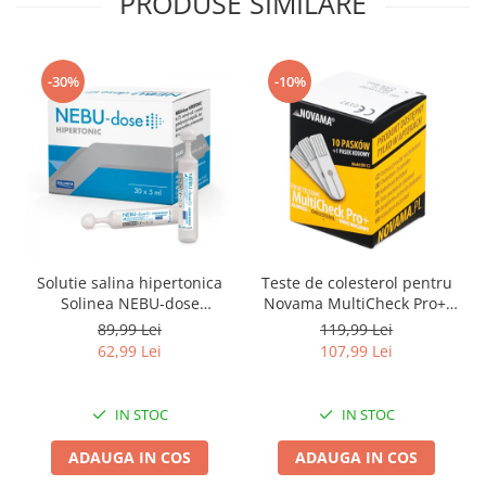
PRODUSE SIMILARE
-30%
-10%
Solutie salina hipertonica
Teste de colesterol pentru
Solinea NEBU-dose
Novama MultiCheck Pro+,
concentratie 3%, 30
BK-C2, 10 teste/ cutie
89,99 Lei
119,99 Lei
monodoze x 5 ml
62,99 Lei
107,99 Lei
IN STOC
IN STOC
ADAUGA IN COS
ADAUGA IN COS