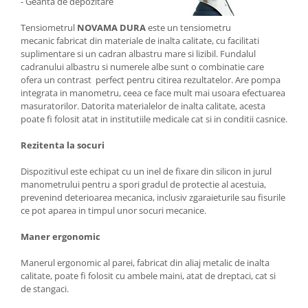
- Geanta de depozitare
Tensiometrul
NOVAMA DURA
este un tensiometru
mecanic fabricat din materiale de inalta calitate, cu facilitati
suplimentare si un cadran albastru mare si lizibil. Fundalul
cadranului albastru si numerele albe sunt o combinatie care
ofera un contrast perfect pentru citirea rezultatelor. Are pompa
integrata in manometru, ceea ce face mult mai usoara efectuarea
masuratorilor. Datorita materialelor de inalta calitate, acesta
poate fi folosit atat in institutiile medicale cat si in conditii casnice.
Rezitenta la socuri
Dispozitivul este echipat cu un inel de fixare din silicon in jurul
manometrului pentru a spori gradul de protectie al acestuia,
prevenind deterioarea mecanica, inclusiv zgaraieturile sau fisurile
ce pot aparea in timpul unor socuri mecanice.
Maner ergonomic
Manerul ergonomic al parei, fabricat din aliaj metalic de inalta
calitate, poate fi folosit cu ambele maini, atat de dreptaci, cat si
de stangaci.