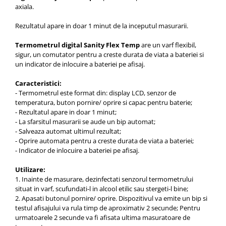
axiala.
Rezultatul apare in doar 1 minut de la inceputul masurarii.
Termometrul digital Sanity Flex Temp
are un varf flexibil,
sigur, un comutator pentru a creste durata de viata a bateriei si
un indicator de inlocuire a bateriei pe afisaj.
Caracteristici:
- Termometrul este format din: display LCD, senzor de
temperatura, buton pornire/ oprire si capac pentru baterie;
- Rezultatul apare in doar 1 minut;
- La sfarsitul masurarii se aude un bip automat;
- Salveaza automat ultimul rezultat;
- Oprire automata pentru a creste durata de viata a bateriei;
- Indicator de inlocuire a bateriei pe afisaj.
Utilizare:
1. Inainte de masurare, dezinfectati senzorul termometrului
situat in varf, scufundati-l in alcool etilic sau stergeti-l bine;
2. Apasati butonul pornire/ oprire. Dispozitivul va emite un bip si
testul afisajului va rula timp de aproximativ 2 secunde; Pentru
urmatoarele 2 secunde va fi afisata ultima masuratoare de