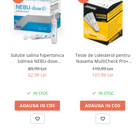
Solutie salina hipertonica
Teste de colesterol pentru
Solinea NEBU-dose
Novama MultiCheck Pro+,
concentratie 3%, 30
BK-C2, 10 teste/ cutie
89,99 Lei
119,99 Lei
monodoze x 5 ml
62,99 Lei
107,99 Lei
IN STOC
IN STOC
ADAUGA IN COS
ADAUGA IN COS