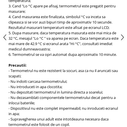
temperatura;
3. Cand "Lo
°C
apare pe afisaj, termometrul este pregatit pentru
masurare;
4. Cand masurarea este finalizata, simbolul
°C
va inceta sa
clipeasca si se vor auzi bipuri timp de aproximativ 10 secunde.
Rezultatul masurarii temperaturii este afisat pe ecranul LCD;
5. Dupa masurare, daca temperatura masurata este mai mica de
32
°C
, mesajul "Lo
°C
" va aparea pe ecran. Daca temperatura este
mai mare de 42.9
°C
si ecranul arata "Hi
°C
", consultati imediat
medicul dumneavoastra;
6. Termometrul se va opri automat dupa aproximativ 10 minute.
Precautii:
- Termometrul nu este rezistent la socuri, asa ca nu il aruncati sau
scapati;
- Nu indoiti carcasa termometrului;
- Nu introduceti in apa clocotita;
- Nu depozitati termometrul in lumina directa a soarelui;
- Nu dezasamblati componentele termometrului decat pentru a
inlocui bateriile;
- Dispozitivul nu este complet impermeabil; nu inroduceti ecranul
in apa;
- Supravegherea unui adult este intotdeauna necesara daca
termometrul este folosit de un copil.