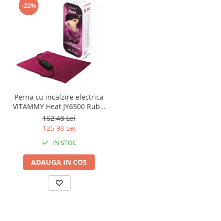
-22%
Perna cu incalzire electrica
VITAMMY Heat JY6500 Ruby,
pentru spate si gat, Rosu
162,48 Lei
Rubiniu
125,98 Lei
IN STOC
ADAUGA IN COS