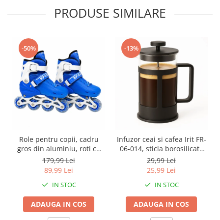
PRODUSE SIMILARE
-50%
-13%
Role pentru copii, cadru
Infuzor ceai si cafea Irit FR-
gros din aluminiu, roti cu
06-014, sticla borosilicata
elasticitate ridicata si
termorezistenta, sita dubla,
179,99 Lei
29,99 Lei
rezistenta la uzura, marime
0.6 L, 9 x 16.8 cm
89,99 Lei
25,99 Lei
reglabila 30-34, sisteme
IN STOC
IN STOC
multiple de inchidere,
Albastru
ADAUGA IN COS
ADAUGA IN COS