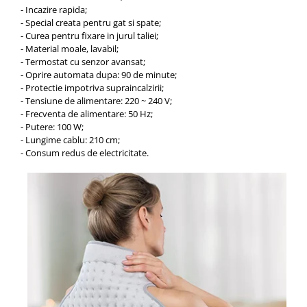
Aspiratoare nazale
- Incazire rapida;
Pompe de san
- Special creata pentru gat si spate;
- Curea pentru fixare in jurul taliei;
Incalzitoare si sterilizatoare
- Material moale, lavabil;
Diverse
- Termostat cu senzor avansat;
- Oprire automata dupa: 90 de minute;
Electrocasnice & climatizare
- Protectie impotriva supraincalzirii;
Ventilatoare
- Tensiune de alimentare:
220 ~ 240 V;
- Frecventa de alimentare: 50 Hz;
Purificatoare
- Putere: 100 W;
Incalzitoare corporale
- Lungime cablu: 210 cm;
- Consum redus de electricitate.
Electrocasnice mici
Suplimente nutritive
Proteine si aminoacizi
Proteine
Aminoacizi
Tablete energizante
Alte suplimente nutritive
Uniforme si saboti medicali