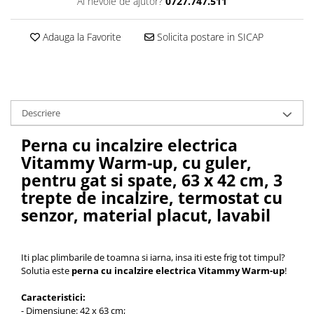
Ai nevoie de ajutor?
0727.747.511
Cantare corporale
Ingrjire faciala
Adauga la Favorite
Solicita postare in SICAP
Manichiura-pedichiura
Tratamente ingrjire corp
Perii de par
Igiena dentara
Descriere
Periute de dinti electrice
Perna cu incalzire electrica
Irigatoare bucale
Vitammy Warm-up, cu guler,
Accesorii si rezerve
pentru gat si spate, 63 x 42 cm, 3
Ondulatoare si placi de par
trepte de incalzire, termostat cu
Ondulatoare
senzor, material placut, lavabil
Placi de par
Uscatoare si perii electrice
Iti plac plimbarile de toamna si iarna, insa iti este frig tot timpul?
Uscatoare
Solutia este
perna cu incalzire electrica Vitammy Warm-up
!
Perii electrice
Articole ingrijire copii
Caracteristici:
- Dimensiune: 42 x 63 cm;