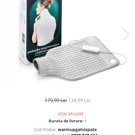
Pulsoximetre
Pulsoximetre de deget
Pulsoximetre profesionale
Accesorii
Monitorizare medicala
Stetoscoape
Spirometre
Spirometre portabile
Accesorii spirometre
Consumabile medicale
Comprese sterile
Ser fiziologic
179,99 Lei
134,99 Lei
Suporturi ortopedice si orteze
Diverse
STOC EPUIZAT
Durata de livrare:
1
Ingrijire personala & cosmetice
Cod Produs:
warmupgatsispate
Ingrijire personala