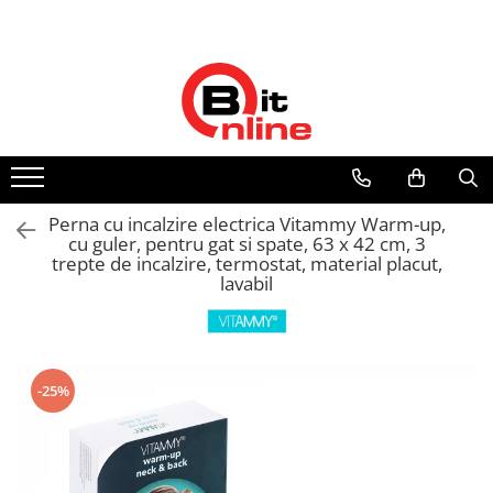
Toate Produsele
Parteneri
Dispozitive medicale
Distribuitor autorizat Philips
Respironics Romania
Aparate aerosoli si accesorii
Aparate aerosoli
Camere inhalare
Perna cu incalzire electrica Vitammy Warm-up,
Accesorii
cu guler, pentru gat si spate, 63 x 42 cm, 3
trepte de incalzire, termostat, material placut,
Tensiometre
lavabil
Tensiometre mecanice
Tensiometre electronice
Accesorii
Termometre
-25%
Termometre non-contact
Termometre copii
Termometre clasice