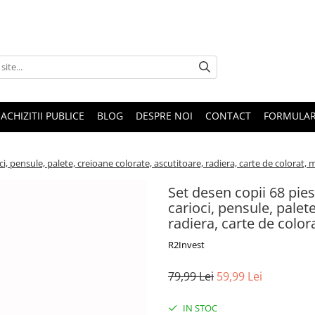
ACHIZITII PUBLICE
BLOG
DESPRE NOI
CONTACT
FORMULAR
oci, pensule, palete, creioane colorate, ascutitoare, radiera, carte de colorat,
Set desen copii 68 pies
carioci, pensule, palet
radiera, carte de colo
R2Invest
79,99 Lei
59,99 Lei
IN STOC