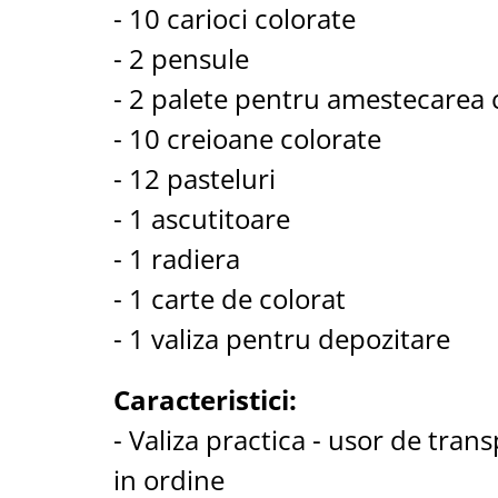
Aspiratoare nazale
- 10 carioci colorate
Pompe de san
- 2 pensule
Incalzitoare si sterilizatoare
Diverse
- 2 palete pentru amestecarea c
Electrocasnice & climatizare
- 10 creioane colorate
Ventilatoare
- 12 pasteluri
Purificatoare
- 1 ascutitoare
Incalzitoare corporale
- 1 radiera
Electrocasnice mici
- 1 carte de colorat
Suplimente nutritive
Proteine si aminoacizi
- 1 valiza pentru depozitare
Proteine
Aminoacizi
Caracteristici:
Tablete energizante
- Valiza practica - usor de trans
Alte suplimente nutritive
in ordine
Uniforme si saboti medicali