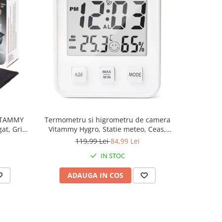
-22%
VITAMMY
Termometru si higrometru de camera
Perna cu 
at, Gri
Vitammy Hygro, Statie meteo, Ceas,
Heat JY65
Alarma, Indicator confort, Alb
119,99 Lei
84,99 Lei
1
IN STOC
ADAUGA IN COS
AD