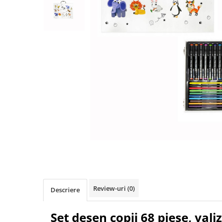
Pulsoximetre
Pulsoximetre de deget
Pulsoximetre profesionale
Accesorii
Monitorizare medicala
Stetoscoape
Spirometre
Spirometre portabile
Accesorii spirometre
Consumabile medicale
Comprese sterile
Distribuie
pe
Ser fiziologic
Facebook
Suporturi ortopedice si orteze
Diverse
Review-uri
(0)
Descriere
Ingrijire personala & cosmetice
Set desen copii 68 piese, vali
Ingrijire personala