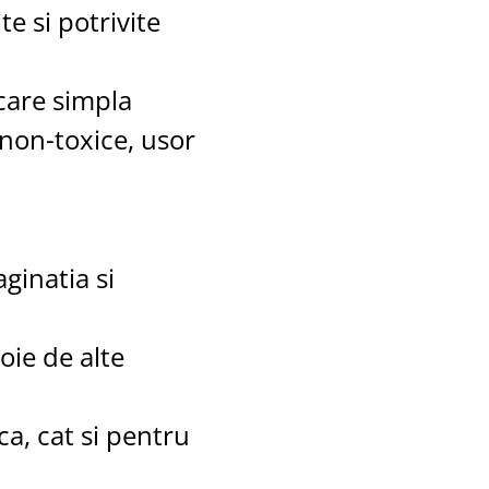
te si potrivite
licare simpla
 non-toxice, usor
aginatia si
voie de alte
aca, cat si pentru