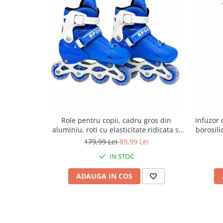
Role pentru copii, cadru gros din
Infuzor c
aluminiu, roti cu elasticitate ridicata si
borosili
rezistenta la uzura, marime reglabila
179,99 Lei
89,99 Lei
30-34, sisteme multiple de inchidere,
IN STOC
Albastru
ADAUGA IN COS