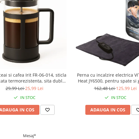
eai si cafea Irit FR-06-014, sticla
Perna cu incalzire electrica 
cata termorezistenta, sita dubla,
Heat JY6500, pentru spate si g
0.6 L, 9 x 16.8 cm
inchis
29,99 Lei
25,99 Lei
162,48 Lei
125,99 Lei
IN STOC
IN STOC
ADAUGA IN COS
ADAUGA IN COS
Mesaj*