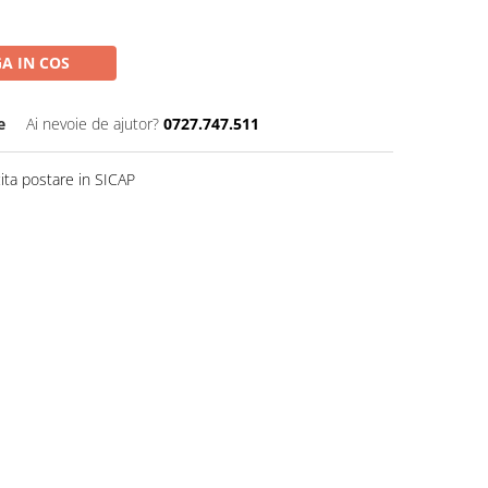
A IN COS
e
Ai nevoie de ajutor?
0727.747.511
ita postare in SICAP