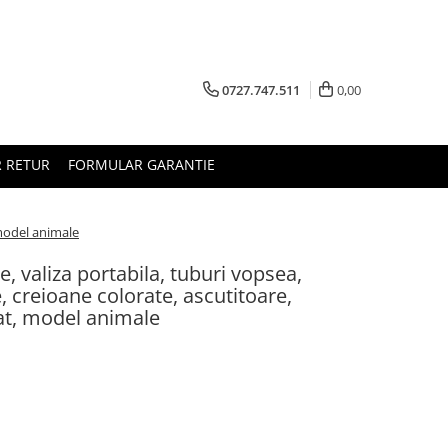
0727.747.511
0,00
 RETUR
FORMULAR GARANTIE
 model animale
e, valiza portabila, tuburi vopsea,
e, creioane colorate, ascutitoare,
rat, model animale