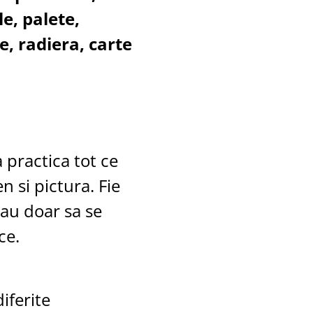
e, palete,
e, radiera, carte
a practica tot ce
 si pictura. Fie
sau doar sa se
ce.
iferite