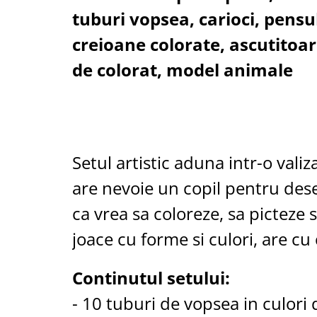
Cantare corporale
tuburi vopsea, carioci, pensul
Ingrjire faciala
creioane colorate, ascutitoar
Manichiura-pedichiura
de colorat, model animale
Tratamente ingrjire corp
Perii de par
Igiena dentara
Periute de dinti electrice
Irigatoare bucale
Setul artistic aduna intr-o valiz
Accesorii si rezerve
Ondulatoare si placi de par
are nevoie un copil pentru desen
Ondulatoare
ca vrea sa coloreze, sa picteze 
Placi de par
joace cu forme si culori, are cu 
Uscatoare si perii electrice
Uscatoare
Continutul setului:
Perii electrice
Articole ingrijire copii
- 10 tuburi de vopsea in culori d