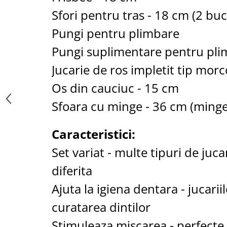
Saboti medicali
Sfori pentru tras - 18 cm (2 buc
Resigilate
Pungi pentru plimbare
Carti
Pungi suplimentare pentru pl
Jucarie de ros impletit tip morc
Os din cauciuc - 15 cm
Sfoara cu minge - 36 cm (minge
Caracteristici:
Set variat - multe tipuri de juca
diferita
Ajuta la igiena dentara - jucarii
curatarea dintilor
Stimuleaza miscarea - perfecte 