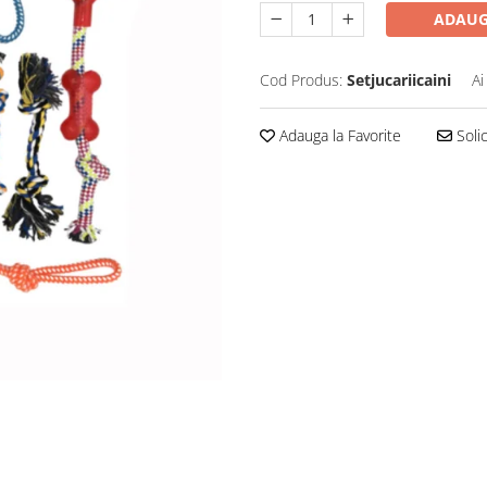
ADAUG
Cod Produs:
Setjucariicaini
Ai
Adauga la Favorite
Solic