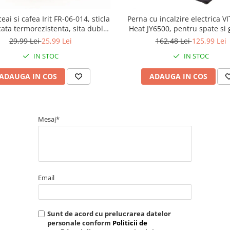
eai si cafea Irit FR-06-014, sticla
Perna cu incalzire electrica 
cata termorezistenta, sita dubla,
Heat JY6500, pentru spate si g
0.6 L, 9 x 16.8 cm
inchis
29,99 Lei
25,99 Lei
162,48 Lei
125,99 Lei
IN STOC
IN STOC
ADAUGA IN COS
ADAUGA IN COS
Mesaj*
Email
Sunt de acord cu prelucrarea datelor
personale conform
Politicii de