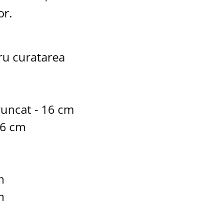
or.
tru curatarea
aruncat - 16 cm
16 cm
m
m