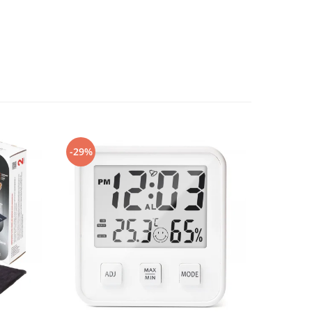
-29%
-22%