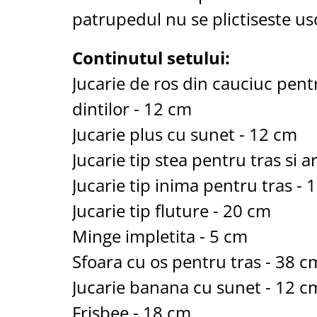
Aspiratoare nazale
patrupedul nu se plictiseste us
Pompe de san
Incalzitoare si sterilizatoare
Continutul setului:
Diverse
Jucarie de ros din cauciuc pen
Electrocasnice & climatizare
Ventilatoare
dintilor - 12 cm
Purificatoare
Jucarie plus cu sunet - 12 cm
Incalzitoare corporale
Jucarie tip stea pentru tras si 
Electrocasnice mici
Jucarie tip inima pentru tras - 
Suplimente nutritive
Proteine si aminoacizi
Jucarie tip fluture - 20 cm
Proteine
Minge impletita - 5 cm
Aminoacizi
Sfoara cu os pentru tras - 38 c
Tablete energizante
Jucarie banana cu sunet - 12 c
Alte suplimente nutritive
Uniforme si saboti medicali
Frisbee - 18 cm