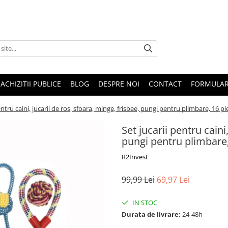
ACHIZITII PUBLICE
BLOG
DESPRE NOI
CONTACT
FORMULAR
entru caini, jucarii de ros, sfoara, minge, frisbee, pungi pentru plimbare, 16 pi
Set jucarii pentru caini
pungi pentru plimbare,
R2Invest
99,99 Lei
69,97 Lei
IN STOC
Durata de livrare:
24-48h