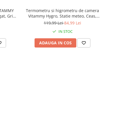
VITAMMY
Termometru si higrometru de camera
Perna cu 
at, Gri
Vitammy Hygro, Statie meteo, Ceas,
Heat JY65
Alarma, Indicator confort, Alb
119,99 Lei
84,99 Lei
1
IN STOC
ADAUGA IN COS
AD