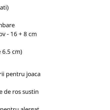
ati)
imbare
ov - 16 + 8 cm
 6.5 cm)
rii pentru joaca
le de ros sustin
pentru alergat,