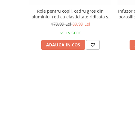
Role pentru copii, cadru gros din
Infuzor c
aluminiu, roti cu elasticitate ridicata si
borosili
rezistenta la uzura, marime reglabila
179,99 Lei
89,99 Lei
30-34, sisteme multiple de inchidere,
IN STOC
Albastru
ADAUGA IN COS