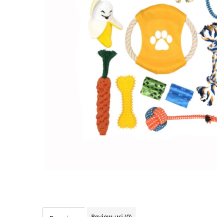
Pulsoximetre
Pulsoximetre de deget
Pulsoximetre profesionale
Accesorii
Monitorizare medicala
Stetoscoape
Spirometre
Spirometre portabile
Accesorii spirometre
Consumabile medicale
Comprese sterile
Ser fiziologic
Suporturi ortopedice si orteze
Distribuie
Diverse
pe
Facebook
Ingrijire personala & cosmetice
Ingrijire personala
Review-uri
(0)