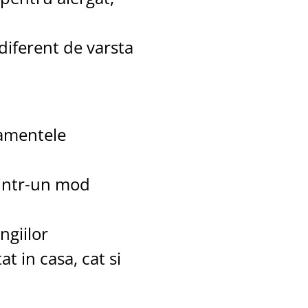
ndiferent de varsta
tamentele
 intr-un mod
ngiilor
at in casa, cat si