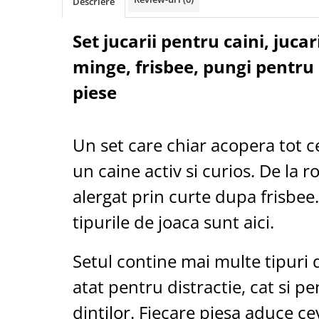
Descriere
Cantare corporale
Ingrjire faciala
Set jucarii pentru caini, jucar
Manichiura-pedichiura
minge, frisbee, pungi pentru
Tratamente ingrjire corp
Perii de par
piese
Igiena dentara
Periute de dinti electrice
Un set care chiar acopera tot c
Irigatoare bucale
Accesorii si rezerve
un caine activ si curios. De la ros
Ondulatoare si placi de par
alergat prin curte dupa frisbe
Ondulatoare
tipurile de joaca sunt aici.
Placi de par
Uscatoare si perii electrice
Setul contine mai multe tipuri d
Uscatoare
Perii electrice
atat pentru distractie, cat si pe
Articole ingrijire copii
dintilor. Fiecare piesa aduce cev