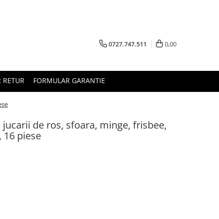
0727.747.511
0,00
 RETUR
FORMULAR GARANTIE
ese
, jucarii de ros, sfoara, minge, frisbee,
 16 piese