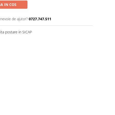
A IN COS
 nevoie de ajutor?
0727.747.511
ita postare in SICAP