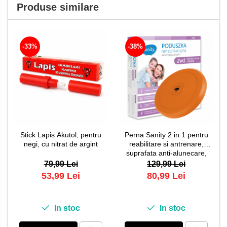
Produse similare
-33%
-38%
Stick Lapis Akutol, pentru
Perna Sanity 2 in 1 pentru
negi, cu nitrat de argint
reabilitare si antrenare,
suprafata anti-alunecare,
greutate maxima 260 kg,
79,99 Lei
129,99 Lei
diametru 35 cm, Portocaliu
53,99 Lei
80,99 Lei
In stoc
In stoc