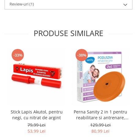
Review-uri
(1)
PRODUSE SIMILARE
-33%
-38%
Stick Lapis Akutol, pentru
Perna Sanity 2 in 1 pentru
negi, cu nitrat de argint
reabilitare si antrenare,
suprafata anti-alunecare,
79,99 Lei
129,99 Lei
greutate maxima 260 kg,
53,99 Lei
80,99 Lei
diametru 35 cm, Portocaliu