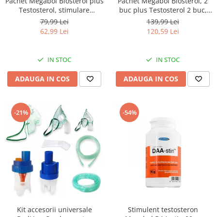
Pachet Megabol Biosterol plus
Pachet Megabol Biosterol, 2
Testosterol, stimulare
buc plus Testosterol 2 buc,
testosteron si hormon de
stimulare testosteron si
79,99 Lei
139,99 Lei
crestere, inhibare estrogen
hormon de crestere, inhibare
62,99 Lei
120,59 Lei
estrogen
IN STOC
IN STOC
ADAUGA IN COS
ADAUGA IN COS
-21%
-54%
Kit accesorii universale
Stimulent testosteron