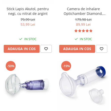
Stick Lapis Akutol, pentru
Camera de inhalare
negi, cu nitrat de argint
Optichamber Diamond,
Philips Respironics, cu masca
79,99 Lei
179,90 Lei
1-5 ani
53,99 Lei
89,99 Lei
IN STOC
IN STOC
ADAUGA IN COS
ADAUGA IN COS
-50%
-19%