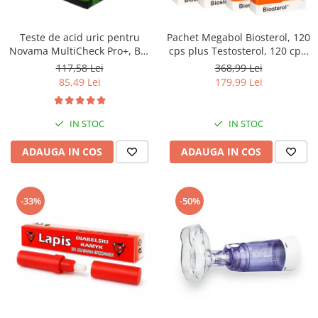
Teste de acid uric pentru
Pachet Megabol Biosterol, 120
Novama MultiCheck Pro+, BK-
cps plus Testosterol, 120 cps,
U1, 25 teste/ cutie
stimulare testosteron si
117,58 Lei
368,99 Lei
hormon de crestere, inhibare
85,49 Lei
179,99 Lei
estrogen
IN STOC
IN STOC
ADAUGA IN COS
ADAUGA IN COS
-33%
-50%