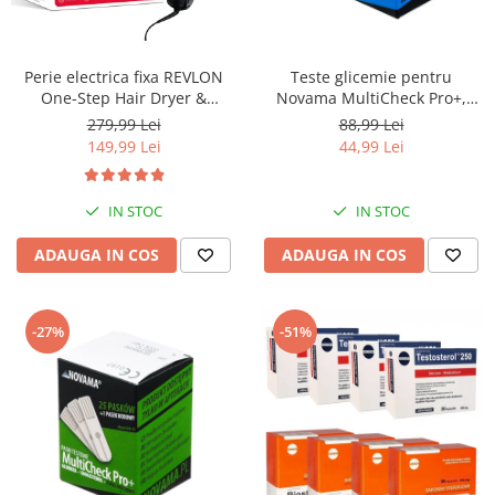
Perie electrica fixa REVLON
Teste glicemie pentru
One-Step Hair Dryer &
Novama MultiCheck Pro+,
Volumizer, RVDR5222E2,
BK1-G, 50 teste/ cutie
279,99 Lei
88,99 Lei
pentru par mediu si lung
149,99 Lei
44,99 Lei
IN STOC
IN STOC
ADAUGA IN COS
ADAUGA IN COS
-27%
-51%