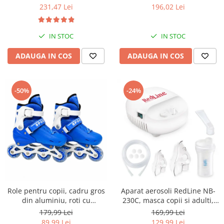
mari, 30 setari temperatura,
geanta transport RedLine
231,47 Lei
196,02 Lei
invelis ceramic cu turmalina
Case One
IN STOC
IN STOC
ADAUGA IN COS
ADAUGA IN COS
-50%
-24%
Role pentru copii, cadru gros
Aparat aerosoli RedLine NB-
din aluminiu, roti cu
230C, masca copii si adulti,
elasticitate ridicata si
particule 3 microni,
179,99 Lei
169,99 Lei
rezistenta la uzura, marime
nebulizator inhalator cu
89,99 Lei
129,99 Lei