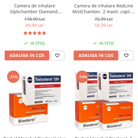
Camera de inhalare
Camera de inhalare RedLine
Optichamber Diamond,
MistChamber, 2 masti: copii si
Philips Respironics, masca 5
adulti
178,99 Lei
72,99 Lei
ani - adulti
89,99 Lei
59,39 Lei
IN STOC
IN STOC
ADAUGA IN COS
ADAUGA IN COS
-21%
-14%