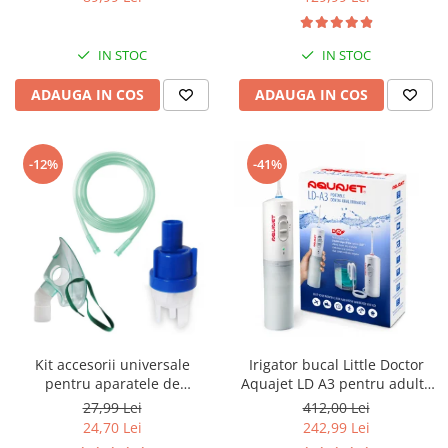
reglabila 30-34, sisteme
compresor
multiple de inchidere,
Albastru
IN STOC
IN STOC
ADAUGA IN COS
ADAUGA IN COS
-12%
-41%
Kit accesorii universale
Irigator bucal Little Doctor
pentru aparatele de
Aquajet LD A3 pentru adulti,
nebulizare cu compresor
profesional, 1500
27,99 Lei
412,00 Lei
RedLine RDA007, masca
impulsuri/min, 2 duze, alb
24,70 Lei
242,99 Lei
medie rotativa, furtun 2m si