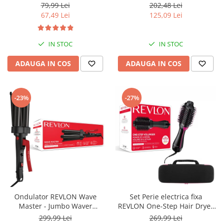
creatina monohidrat cu Ph
USB, detectie miscarea
79,99 Lei
202,48 Lei
ridicat, nu este necesara faza
corpului, memorare 2
67,49 Lei
125,09 Lei
de incarcare
utilizatori, manseta 22-40 cm,
Alb
IN STOC
IN STOC
ADAUGA IN COS
ADAUGA IN COS
-23%
-27%
Ondulator REVLON Wave
Set Perie electrica fixa
Master - Jumbo Waver
REVLON One-Step Hair Dryer
RVIR3056UKE, 3 cilindri extra
& Volumizer RVDR5222E2 si
299,99 Lei
269,99 Lei