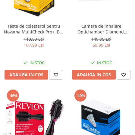
Teste de colesterol pentru
Camera de inhalare
Novama MultiCheck Pro+, BK-
Optichamber Diamond,
C2, 10 teste/ cutie
Philips Respironics, fara
119,99 Lei
149,99 Lei
masca
107,99 Lei
59,99 Lei
IN STOC
IN STOC
ADAUGA IN COS
ADAUGA IN COS
-46%
-49%