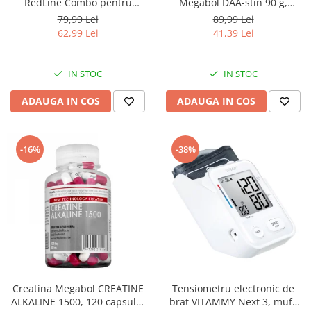
RedLine Combo pentru
Megabol DAA-stin 90 g,
aparatele de aerosoli cu
anabolizant pentru cresterea
79,99 Lei
89,99 Lei
compresor, 2 pahare de
masei musculare
62,99 Lei
41,39 Lei
nebulizare, furtun 6m si 2m
IN STOC
IN STOC
ADAUGA IN COS
ADAUGA IN COS
-16%
-38%
Creatina Megabol CREATINE
Tensiometru electronic de
ALKALINE 1500, 120 capsule,
brat VITAMMY Next 3, mufa