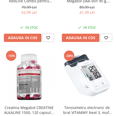
RedLine Combo pentru
Megabol DAA-stin 90 g,
aparatele de aerosoli cu
anabolizant pentru cresterea
79,99 Lei
89,99 Lei
compresor, 2 pahare de
masei musculare
62,99 Lei
41,39 Lei
nebulizare, furtun 6m si 2m
IN STOC
IN STOC
ADAUGA IN COS
ADAUGA IN COS
-16%
-38%
Creatina Megabol CREATINE
Tensiometru electronic de
ALKALINE 1500, 120 capsule,
brat VITAMMY Next 3, mufa