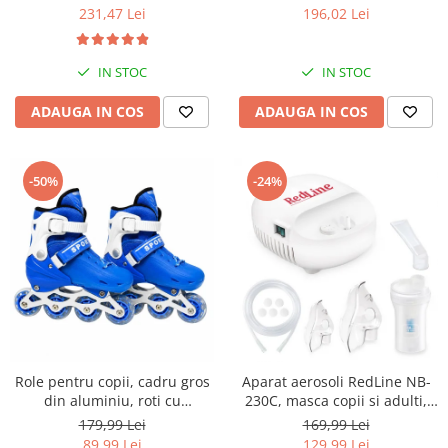
mari, 30 setari temperatura,
geanta transport RedLine
231,47 Lei
196,02 Lei
invelis ceramic cu turmalina
Case One
IN STOC
IN STOC
ADAUGA IN COS
ADAUGA IN COS
-50%
-24%
Role pentru copii, cadru gros
Aparat aerosoli RedLine NB-
din aluminiu, roti cu
230C, masca copii si adulti,
elasticitate ridicata si
particule 3 microni,
179,99 Lei
169,99 Lei
rezistenta la uzura, marime
nebulizator inhalator cu
89,99 Lei
129,99 Lei