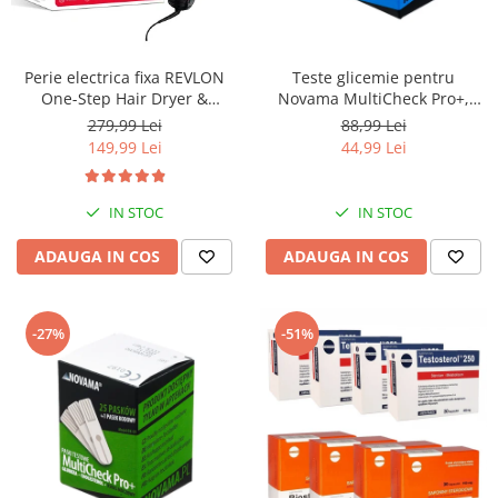
Perie electrica fixa REVLON
Teste glicemie pentru
One-Step Hair Dryer &
Novama MultiCheck Pro+,
Volumizer, RVDR5222E2,
BK1-G, 50 teste/ cutie
279,99 Lei
88,99 Lei
pentru par mediu si lung
149,99 Lei
44,99 Lei
IN STOC
IN STOC
ADAUGA IN COS
ADAUGA IN COS
-27%
-51%