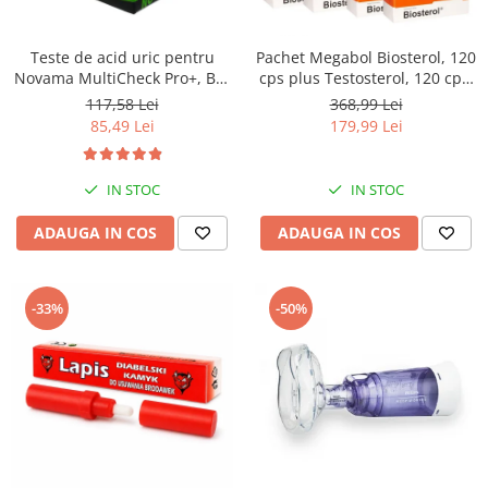
Teste de acid uric pentru
Pachet Megabol Biosterol, 120
Novama MultiCheck Pro+, BK-
cps plus Testosterol, 120 cps,
U1, 25 teste/ cutie
stimulare testosteron si
117,58 Lei
368,99 Lei
hormon de crestere, inhibare
85,49 Lei
179,99 Lei
estrogen
IN STOC
IN STOC
ADAUGA IN COS
ADAUGA IN COS
-33%
-50%