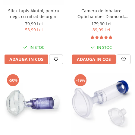
Stick Lapis Akutol, pentru
Camera de inhalare
negi, cu nitrat de argint
Optichamber Diamond,
Philips Respironics, cu masca
79,99 Lei
179,90 Lei
1-5 ani
53,99 Lei
89,99 Lei
IN STOC
IN STOC
ADAUGA IN COS
ADAUGA IN COS
-50%
-19%