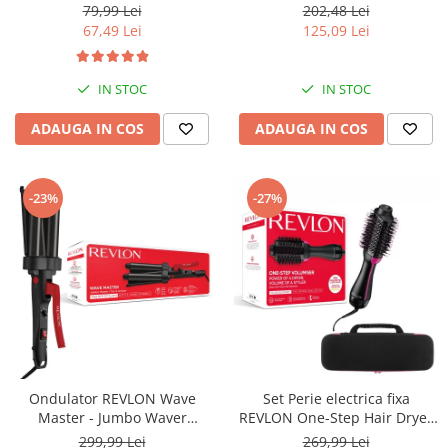
creatina monohidrat cu Ph
USB, detectie miscarea
79,99 Lei
202,48 Lei
ridicat, nu este necesara faza
corpului, memorare 2
67,49 Lei
125,09 Lei
de incarcare
utilizatori, manseta 22-40 cm,
Alb
IN STOC
IN STOC
ADAUGA IN COS
ADAUGA IN COS
-23%
-27%
Ondulator REVLON Wave
Set Perie electrica fixa
Master - Jumbo Waver
REVLON One-Step Hair Dryer
RVIR3056UKE, 3 cilindri extra
& Volumizer RVDR5222E2 si
299,99 Lei
269,99 Lei