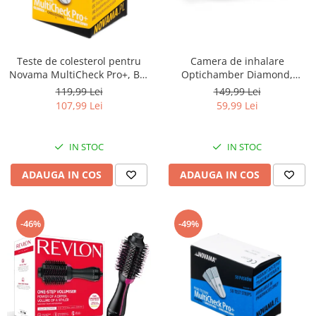
Teste de colesterol pentru
Camera de inhalare
Novama MultiCheck Pro+, BK-
Optichamber Diamond,
C2, 10 teste/ cutie
Philips Respironics, fara
119,99 Lei
149,99 Lei
masca
107,99 Lei
59,99 Lei
IN STOC
IN STOC
ADAUGA IN COS
ADAUGA IN COS
-46%
-49%