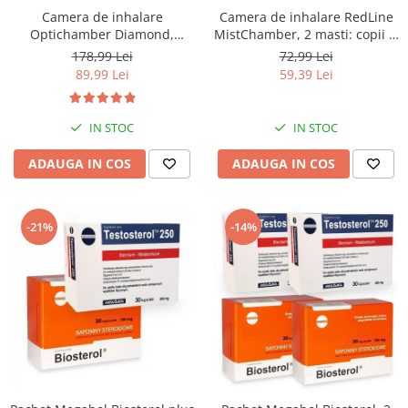
Camera de inhalare
Camera de inhalare RedLine
Optichamber Diamond,
MistChamber, 2 masti: copii si
Philips Respironics, masca 5
adulti
178,99 Lei
72,99 Lei
ani - adulti
89,99 Lei
59,39 Lei
IN STOC
IN STOC
ADAUGA IN COS
ADAUGA IN COS
-21%
-14%