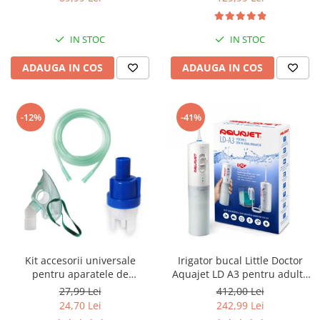
reglabila 30-34, sisteme
compresor
multiple de inchidere,
Albastru
IN STOC
IN STOC
ADAUGA IN COS
ADAUGA IN COS
-12%
-41%
Kit accesorii universale
Irigator bucal Little Doctor
pentru aparatele de
Aquajet LD A3 pentru adulti,
nebulizare cu compresor
profesional, 1500
27,99 Lei
412,00 Lei
RedLine RDA007, masca
impulsuri/min, 2 duze, alb
24,70 Lei
242,99 Lei
medie rotativa, furtun 2m si