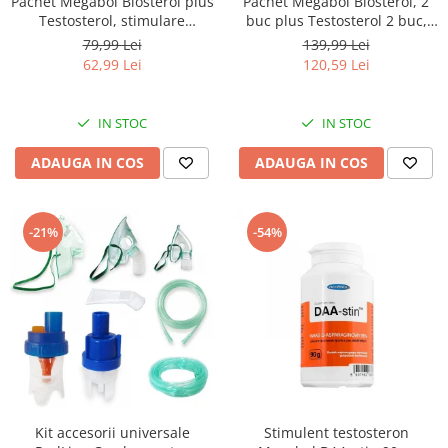
Pachet Megabol Biosterol plus
Pachet Megabol Biosterol, 2
Testosterol, stimulare
buc plus Testosterol 2 buc,
testosteron si hormon de
stimulare testosteron si
79,99 Lei
139,99 Lei
crestere, inhibare estrogen
hormon de crestere, inhibare
62,99 Lei
120,59 Lei
estrogen
IN STOC
IN STOC
ADAUGA IN COS
ADAUGA IN COS
-21%
-54%
Kit accesorii universale
Stimulent testosteron