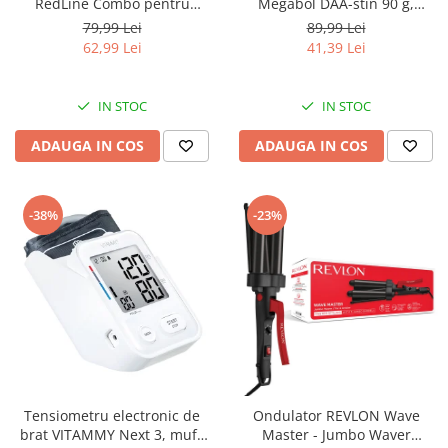
RedLine Combo pentru
Megabol DAA-stin 90 g,
aparatele de aerosoli cu
anabolizant pentru cresterea
79,99 Lei
89,99 Lei
compresor, 2 pahare de
masei musculare
62,99 Lei
41,39 Lei
nebulizare, furtun 6m si 2m
IN STOC
IN STOC
ADAUGA IN COS
ADAUGA IN COS
-38%
-23%
Tensiometru electronic de
Ondulator REVLON Wave
brat VITAMMY Next 3, mufa
Master - Jumbo Waver