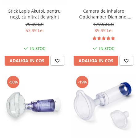
Stick Lapis Akutol, pentru
Camera de inhalare
negi, cu nitrat de argint
Optichamber Diamond,
Philips Respironics, cu masca
79,99 Lei
179,90 Lei
1-5 ani
53,99 Lei
89,99 Lei
IN STOC
IN STOC
ADAUGA IN COS
ADAUGA IN COS
-50%
-19%