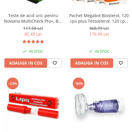
Teste de acid uric pentru
Pachet Megabol Biosterol, 120
Novama MultiCheck Pro+, BK-
cps plus Testosterol, 120 cps,
U1, 25 teste/ cutie
stimulare testosteron si
117,58 Lei
368,99 Lei
hormon de crestere, inhibare
85,49 Lei
179,99 Lei
estrogen
IN STOC
IN STOC
ADAUGA IN COS
ADAUGA IN COS
-33%
-50%