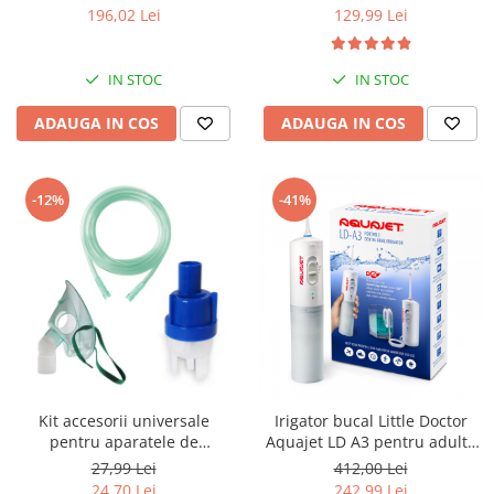
geanta transport RedLine
nebulizator inhalator cu
196,02 Lei
129,99 Lei
Case One
compresor
IN STOC
IN STOC
ADAUGA IN COS
ADAUGA IN COS
-12%
-41%
Kit accesorii universale
Irigator bucal Little Doctor
pentru aparatele de
Aquajet LD A3 pentru adulti,
nebulizare cu compresor
profesional, 1500
27,99 Lei
412,00 Lei
RedLine RDA007, masca
impulsuri/min, 2 duze, alb
24,70 Lei
242,99 Lei