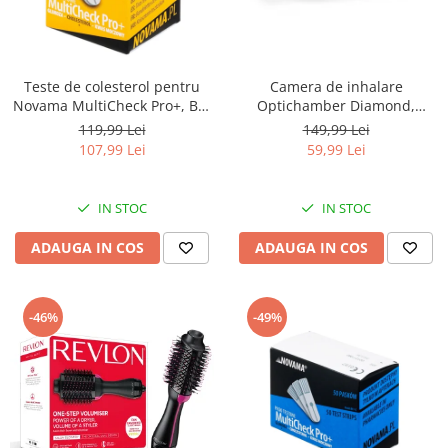
Teste de colesterol pentru
Camera de inhalare
Novama MultiCheck Pro+, BK-
Optichamber Diamond,
C2, 10 teste/ cutie
Philips Respironics, fara
119,99 Lei
149,99 Lei
masca
107,99 Lei
59,99 Lei
IN STOC
IN STOC
ADAUGA IN COS
ADAUGA IN COS
-46%
-49%