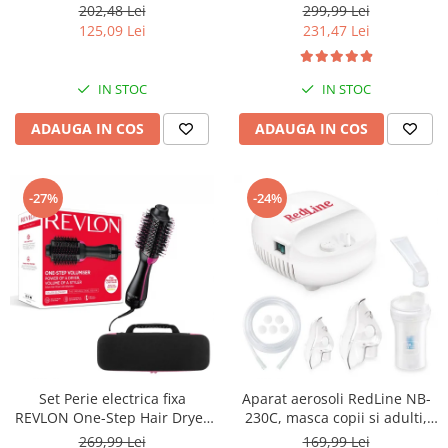
USB, detectie miscarea
RVIR3056UKE, 3 cilindri extra
202,48 Lei
299,99 Lei
corpului, memorare 2
mari, 30 setari temperatura,
125,09 Lei
231,47 Lei
utilizatori, manseta 22-40 cm,
invelis ceramic cu turmalina
Alb
IN STOC
IN STOC
ADAUGA IN COS
ADAUGA IN COS
-27%
-24%
Set Perie electrica fixa
Aparat aerosoli RedLine NB-
REVLON One-Step Hair Dryer
230C, masca copii si adulti,
& Volumizer RVDR5222E2 si
particule 3 microni,
269,99 Lei
169,99 Lei