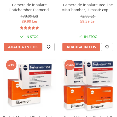
Camera de inhalare
Camera de inhalare RedLine
Optichamber Diamond,
MistChamber, 2 masti: copii si
Philips Respironics, masca 5
adulti
178,99 Lei
72,99 Lei
ani - adulti
89,99 Lei
59,39 Lei
IN STOC
IN STOC
ADAUGA IN COS
ADAUGA IN COS
-21%
-14%