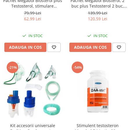
Pachet Megabol Biosterol plus
Pachet Megabol Biosterol, 2
Testosterol, stimulare
buc plus Testosterol 2 buc,
testosteron si hormon de
stimulare testosteron si
79,99 Lei
139,99 Lei
crestere, inhibare estrogen
hormon de crestere, inhibare
62,99 Lei
120,59 Lei
estrogen
IN STOC
IN STOC
ADAUGA IN COS
ADAUGA IN COS
-21%
-54%
Kit accesorii universale
Stimulent testosteron