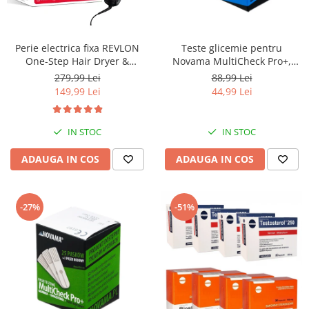
Perie electrica fixa REVLON
Teste glicemie pentru
One-Step Hair Dryer &
Novama MultiCheck Pro+,
Volumizer, RVDR5222E2,
BK1-G, 50 teste/ cutie
279,99 Lei
88,99 Lei
pentru par mediu si lung
149,99 Lei
44,99 Lei
IN STOC
IN STOC
ADAUGA IN COS
ADAUGA IN COS
-27%
-51%