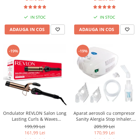
medie rotativa, furtun 2m si
kit de nebulizare
IN STOC
IN STOC
ADAUGA IN COS
ADAUGA IN COS
-19%
-19%
Ondulator REVLON Salon Long
Aparat aerosoli cu compresor
Lasting Curls & Waves
Sanity Alergia Stop Inhaler,
RVIR1159E
MMAD 3 µm, cupa
199,99 Lei
209,99 Lei
medicamente 10 ml
161,99 Lei
170,99 Lei