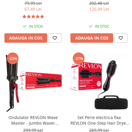
creatina monohidrat cu Ph
USB, detectie miscarea
79,99 Lei
202,48 Lei
ridicat, nu este necesara faza
corpului, memorare 2
67,49 Lei
125,09 Lei
de incarcare
utilizatori, manseta 22-40 cm,
Alb
IN STOC
IN STOC
ADAUGA IN COS
ADAUGA IN COS
-23%
-27%
Ondulator REVLON Wave
Set Perie electrica fixa
Master - Jumbo Waver
REVLON One-Step Hair Dryer
RVIR3056UKE, 3 cilindri extra
& Volumizer RVDR5222E2 si
299,99 Lei
269,99 Lei