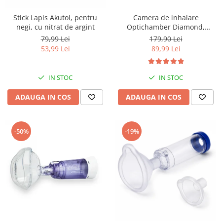
Stick Lapis Akutol, pentru
Camera de inhalare
negi, cu nitrat de argint
Optichamber Diamond,
Philips Respironics, cu masca
79,99 Lei
179,90 Lei
1-5 ani
53,99 Lei
89,99 Lei
IN STOC
IN STOC
ADAUGA IN COS
ADAUGA IN COS
-50%
-19%