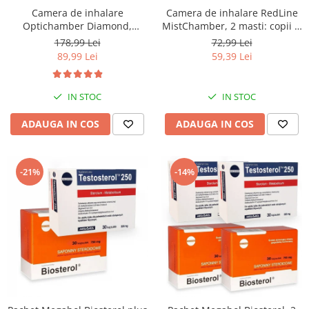
Camera de inhalare
Camera de inhalare RedLine
Optichamber Diamond,
MistChamber, 2 masti: copii si
Philips Respironics, masca 5
adulti
178,99 Lei
72,99 Lei
ani - adulti
89,99 Lei
59,39 Lei
IN STOC
IN STOC
ADAUGA IN COS
ADAUGA IN COS
-21%
-14%