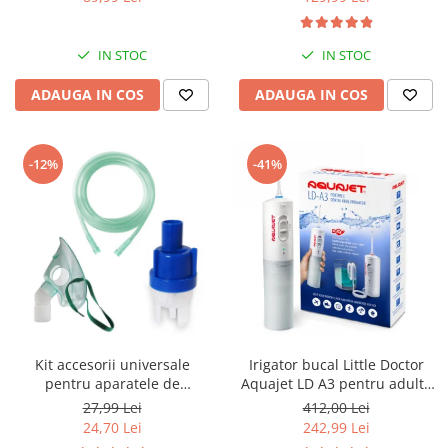
reglabila 30-34, sisteme
compresor
multiple de inchidere,
Albastru
IN STOC
IN STOC
ADAUGA IN COS
ADAUGA IN COS
-12%
-41%
Kit accesorii universale
Irigator bucal Little Doctor
pentru aparatele de
Aquajet LD A3 pentru adulti,
nebulizare cu compresor
profesional, 1500
27,99 Lei
412,00 Lei
RedLine RDA007, masca
impulsuri/min, 2 duze, alb
24,70 Lei
242,99 Lei
medie rotativa, furtun 2m si