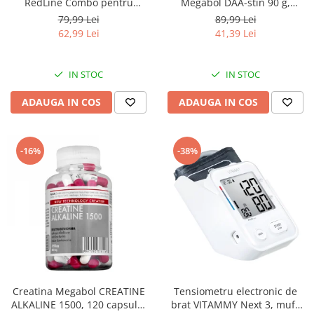
RedLine Combo pentru
Megabol DAA-stin 90 g,
aparatele de aerosoli cu
anabolizant pentru cresterea
79,99 Lei
89,99 Lei
compresor, 2 pahare de
masei musculare
62,99 Lei
41,39 Lei
nebulizare, furtun 6m si 2m
IN STOC
IN STOC
ADAUGA IN COS
ADAUGA IN COS
-16%
-38%
Creatina Megabol CREATINE
Tensiometru electronic de
ALKALINE 1500, 120 capsule,
brat VITAMMY Next 3, mufa