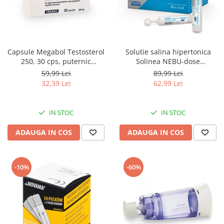
Pulsoximetre
Pulsoximetre de deget
Pulsoximetre profesionale
Accesorii
Capsule Megabol Testosterol
Solutie salina hipertonica
Monitorizare medicala
250, 30 cps, puternic
Solinea NEBU-dose
anabolizant natural, creste
concentratie 3%, 30
59,99 Lei
89,99 Lei
Stetoscoape
nivelul de testosteron
monodoze x 5 ml
32,39 Lei
62,99 Lei
Spirometre
Spirometre portabile
IN STOC
IN STOC
Accesorii spirometre
ADAUGA IN COS
ADAUGA IN COS
Consumabile medicale
Comprese sterile
Ser fiziologic
-10%
-60%
Suporturi ortopedice si orteze
Diverse
Ingrijire personala & cosmetice
Ingrijire personala