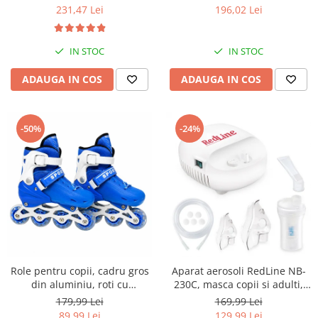
mari, 30 setari temperatura,
geanta transport RedLine
231,47 Lei
196,02 Lei
invelis ceramic cu turmalina
Case One
IN STOC
IN STOC
ADAUGA IN COS
ADAUGA IN COS
-50%
-24%
Role pentru copii, cadru gros
Aparat aerosoli RedLine NB-
din aluminiu, roti cu
230C, masca copii si adulti,
elasticitate ridicata si
particule 3 microni,
179,99 Lei
169,99 Lei
rezistenta la uzura, marime
nebulizator inhalator cu
89,99 Lei
129,99 Lei