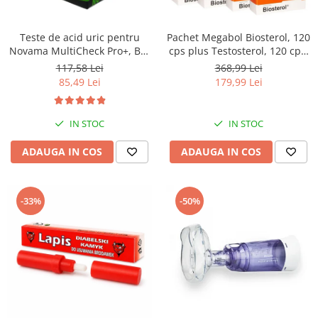
Saboti medicali
Resigilate
Teste de acid uric pentru
Pachet Megabol Biosterol, 120
Carti
Novama MultiCheck Pro+, BK-
cps plus Testosterol, 120 cps,
U1, 25 teste/ cutie
stimulare testosteron si
117,58 Lei
368,99 Lei
hormon de crestere, inhibare
85,49 Lei
179,99 Lei
estrogen
IN STOC
IN STOC
ADAUGA IN COS
ADAUGA IN COS
-33%
-50%