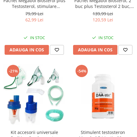
Pachet Megabol Biosterol plus
Pachet Megabol Biosterol, 2
Testosterol, stimulare
buc plus Testosterol 2 buc,
testosteron si hormon de
stimulare testosteron si
79,99 Lei
139,99 Lei
crestere, inhibare estrogen
hormon de crestere, inhibare
62,99 Lei
120,59 Lei
estrogen
IN STOC
IN STOC
ADAUGA IN COS
ADAUGA IN COS
-21%
-54%
Kit accesorii universale
Stimulent testosteron