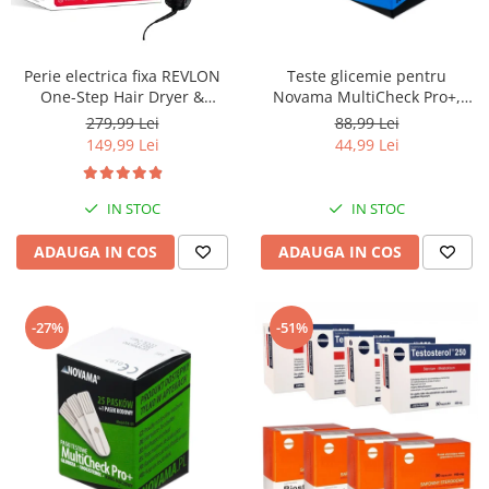
Aspiratoare nazale
Pompe de san
Incalzitoare si sterilizatoare
Perie electrica fixa REVLON
Teste glicemie pentru
Diverse
One-Step Hair Dryer &
Novama MultiCheck Pro+,
Volumizer, RVDR5222E2,
BK1-G, 50 teste/ cutie
Electrocasnice & climatizare
279,99 Lei
88,99 Lei
pentru par mediu si lung
149,99 Lei
44,99 Lei
Ventilatoare
Purificatoare
IN STOC
IN STOC
Incalzitoare corporale
ADAUGA IN COS
ADAUGA IN COS
Electrocasnice mici
Suplimente nutritive
Proteine si aminoacizi
-27%
-51%
Proteine
Aminoacizi
Tablete energizante
Alte suplimente nutritive
Uniforme si saboti medicali