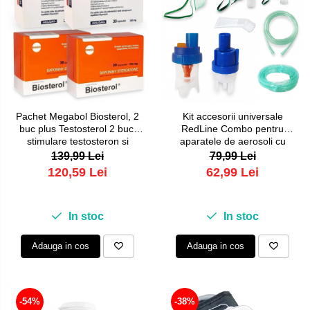
Pachet Megabol Biosterol, 2
Kit accesorii universale
buc plus Testosterol 2 buc,
RedLine Combo pentru
stimulare testosteron si
aparatele de aerosoli cu
hormon de crestere, inhibare
compresor, 2 pahare de
139,99 Lei
79,99 Lei
estrogen
nebulizare, furtun 6m si 2m
120,59 Lei
62,99 Lei
In stoc
In stoc
Adauga in cos
Adauga in cos
-54%
-38%