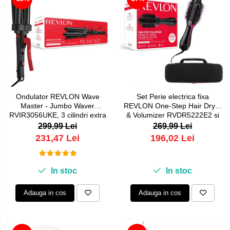
Ondulator REVLON Wave
Set Perie electrica fixa
Master - Jumbo Waver
REVLON One-Step Hair Dryer
RVIR3056UKE, 3 cilindri extra
& Volumizer RVDR5222E2 si
mari, 30 setari temperatura,
geanta transport RedLine
299,99 Lei
269,99 Lei
invelis ceramic cu turmalina
Case One
231,47 Lei
196,02 Lei
In stoc
In stoc
Adauga in cos
Adauga in cos