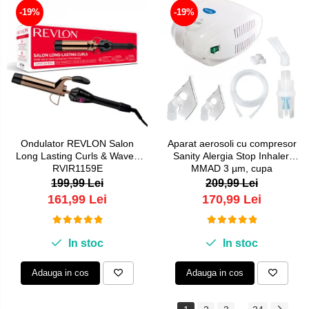
-19%
-19%
Ondulator REVLON Salon
Aparat aerosoli cu compresor
Long Lasting Curls & Waves
Sanity Alergia Stop Inhaler,
RVIR1159E
MMAD 3 µm, cupa
medicamente 10 ml
199,99 Lei
209,99 Lei
161,99 Lei
170,99 Lei
In stoc
In stoc
Adauga in cos
Adauga in cos