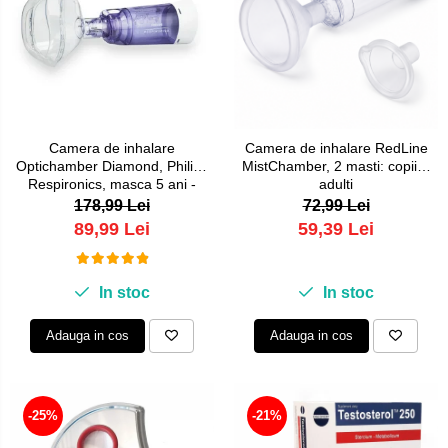
Camera de inhalare
Camera de inhalare RedLine
Optichamber Diamond, Philips
MistChamber, 2 masti: copii si
Respironics, masca 5 ani -
adulti
adulti
178,99 Lei
72,99 Lei
89,99 Lei
59,39 Lei
In stoc
In stoc
Adauga in cos
Adauga in cos
-25%
-21%