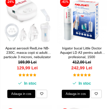
-24%
-41%
Aparat aerosoli RedLine NB-
Irigator bucal Little Doctor
230C, masca copii si adulti,
Aquajet LD A3 pentru adulti,
particule 3 microni, nebulizator
profesional, 1500
inhalator cu compresor
impulsuri/min, 2 duze, alb
169,99 Lei
412,00 Lei
129,99 Lei
242,99 Lei
In stoc
In stoc
Adauga in cos
Adauga in cos