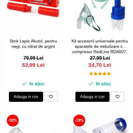
Stick Lapis Akutol, pentru
Kit accesorii universale pentru
negi, cu nitrat de argint
aparatele de nebulizare cu
compresor RedLine RDA007,
masca medie rotativa, furtun
79,99 Lei
27,99 Lei
2m si kit de nebulizare
53,99 Lei
24,70 Lei
In stoc
In stoc
Adauga in cos
Adauga in cos
-50%
-19%