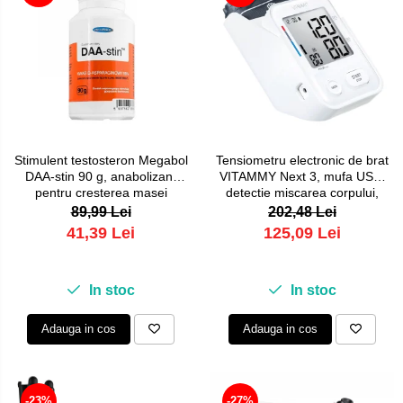
Stimulent testosteron Megabol
Tensiometru electronic de brat
DAA-stin 90 g, anabolizant
VITAMMY Next 3, mufa USB,
pentru cresterea masei
detectie miscarea corpului,
musculare
memorare 2 utilizatori,
89,99 Lei
202,48 Lei
manseta 22-40 cm, Alb
41,39 Lei
125,09 Lei
In stoc
In stoc
Adauga in cos
Adauga in cos
-23%
-27%