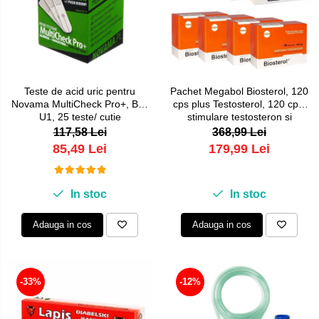
Teste de acid uric pentru
Pachet Megabol Biosterol, 120
Novama MultiCheck Pro+, BK-
cps plus Testosterol, 120 cps,
U1, 25 teste/ cutie
stimulare testosteron si
hormon de crestere, inhibare
117,58 Lei
368,99 Lei
estrogen
85,49 Lei
179,99 Lei
In stoc
In stoc
Adauga in cos
Adauga in cos
-33%
-12%