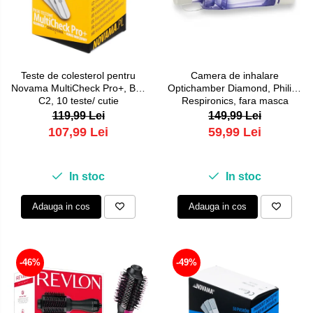
Teste de colesterol pentru
Camera de inhalare
Novama MultiCheck Pro+, BK-
Optichamber Diamond, Philips
C2, 10 teste/ cutie
Respironics, fara masca
119,99 Lei
149,99 Lei
107,99 Lei
59,99 Lei
In stoc
In stoc
Adauga in cos
Adauga in cos
-46%
-49%