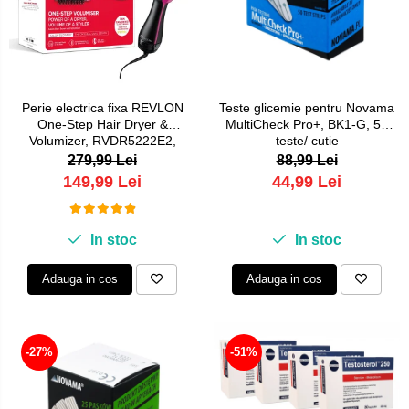
Perie electrica fixa REVLON
Teste glicemie pentru Novama
One-Step Hair Dryer &
MultiCheck Pro+, BK1-G, 50
Volumizer, RVDR5222E2,
teste/ cutie
pentru par mediu si lung
279,99 Lei
88,99 Lei
149,99 Lei
44,99 Lei
In stoc
In stoc
Adauga in cos
Adauga in cos
-27%
-51%