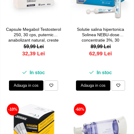
Placi de par
Pulsoximetre
Uscatoare si perii electrice
Pulsoximetre de deget
Pulsoximetre profesionale
Uscatoare
Accesorii
Perii electrice
Capsule Megabol Testosterol
Solutie salina hipertonica
250, 30 cps, puternic
Solinea NEBU-dose
Monitorizare medicala
Articole ingrijire copii
anabolizant natural, creste
concentratie 3%, 30
nivelul de testosteron
monodoze x 5 ml
59,99 Lei
89,99 Lei
Aspiratoare nazale
Stetoscoape
32,39 Lei
62,99 Lei
Pompe de san
Spirometre
Incalzitoare si sterilizatoare
Spirometre portabile
In stoc
In stoc
Diverse
Accesorii spirometre
Adauga in cos
Adauga in cos
Consumabile medicale
Comprese sterile
Ser fiziologic
-10%
-60%
Suporturi ortopedice si orteze
Diverse