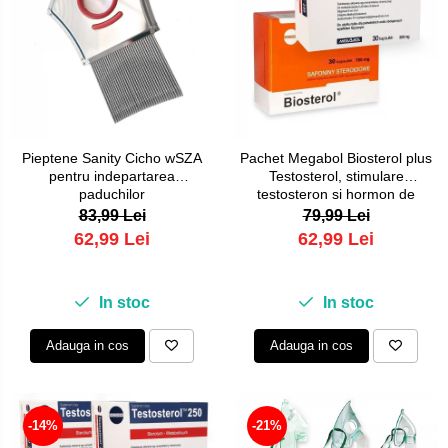
Pieptene Sanity Cicho wSZA
Pachet Megabol Biosterol plus
pentru indepartarea
Testosterol, stimulare
paduchilor
testosteron si hormon de
crestere, inhibare estrogen
83,99 Lei
79,99 Lei
62,99 Lei
62,99 Lei
In stoc
In stoc
Adauga in cos
Adauga in cos
-14%
-21%