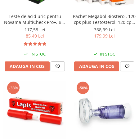
Saboti medicali
Resigilate
Teste de acid uric pentru
Pachet Megabol Biosterol, 120
Carti
Novama MultiCheck Pro+, BK-
cps plus Testosterol, 120 cps,
U1, 25 teste/ cutie
stimulare testosteron si
117,58 Lei
368,99 Lei
hormon de crestere, inhibare
85,49 Lei
179,99 Lei
estrogen
IN STOC
IN STOC
ADAUGA IN COS
ADAUGA IN COS
-33%
-50%