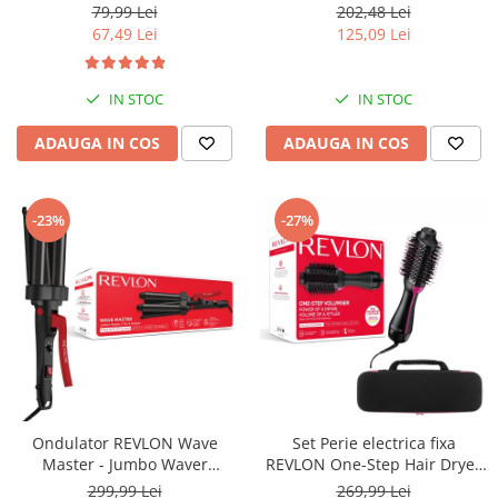
creatina monohidrat cu Ph
USB, detectie miscarea
79,99 Lei
202,48 Lei
ridicat, nu este necesara faza
corpului, memorare 2
67,49 Lei
125,09 Lei
de incarcare
utilizatori, manseta 22-40 cm,
Alb
IN STOC
IN STOC
ADAUGA IN COS
ADAUGA IN COS
-23%
-27%
Ondulator REVLON Wave
Set Perie electrica fixa
Master - Jumbo Waver
REVLON One-Step Hair Dryer
RVIR3056UKE, 3 cilindri extra
& Volumizer RVDR5222E2 si
299,99 Lei
269,99 Lei