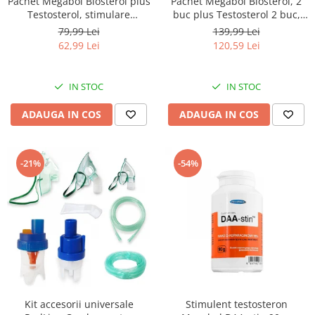
Pachet Megabol Biosterol plus
Pachet Megabol Biosterol, 2
Testosterol, stimulare
buc plus Testosterol 2 buc,
testosteron si hormon de
stimulare testosteron si
79,99 Lei
139,99 Lei
crestere, inhibare estrogen
hormon de crestere, inhibare
62,99 Lei
120,59 Lei
estrogen
IN STOC
IN STOC
ADAUGA IN COS
ADAUGA IN COS
-21%
-54%
Kit accesorii universale
Stimulent testosteron