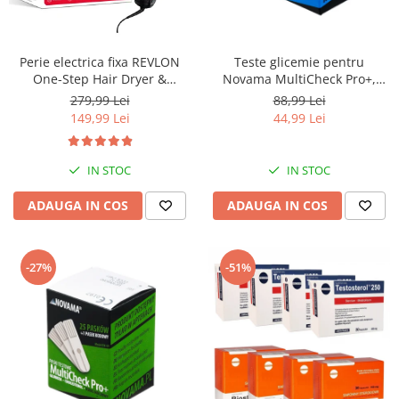
Aspiratoare nazale
Pompe de san
Incalzitoare si sterilizatoare
Perie electrica fixa REVLON
Teste glicemie pentru
Diverse
One-Step Hair Dryer &
Novama MultiCheck Pro+,
Volumizer, RVDR5222E2,
BK1-G, 50 teste/ cutie
Electrocasnice & climatizare
279,99 Lei
88,99 Lei
pentru par mediu si lung
149,99 Lei
44,99 Lei
Ventilatoare
Purificatoare
IN STOC
IN STOC
Incalzitoare corporale
ADAUGA IN COS
ADAUGA IN COS
Electrocasnice mici
Suplimente nutritive
Proteine si aminoacizi
-27%
-51%
Proteine
Aminoacizi
Tablete energizante
Alte suplimente nutritive
Uniforme si saboti medicali