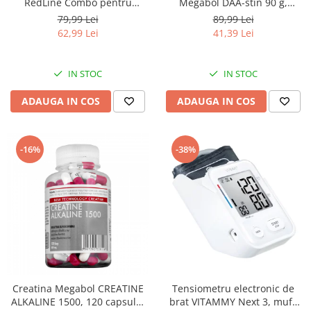
RedLine Combo pentru
Megabol DAA-stin 90 g,
aparatele de aerosoli cu
anabolizant pentru cresterea
79,99 Lei
89,99 Lei
compresor, 2 pahare de
masei musculare
62,99 Lei
41,39 Lei
nebulizare, furtun 6m si 2m
IN STOC
IN STOC
ADAUGA IN COS
ADAUGA IN COS
-16%
-38%
Creatina Megabol CREATINE
Tensiometru electronic de
ALKALINE 1500, 120 capsule,
brat VITAMMY Next 3, mufa