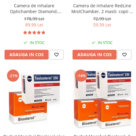
Camera de inhalare
Camera de inhalare RedLine
Optichamber Diamond,
MistChamber, 2 masti: copii si
Philips Respironics, masca 5
adulti
178,99 Lei
72,99 Lei
ani - adulti
89,99 Lei
59,39 Lei
IN STOC
IN STOC
ADAUGA IN COS
ADAUGA IN COS
-21%
-14%