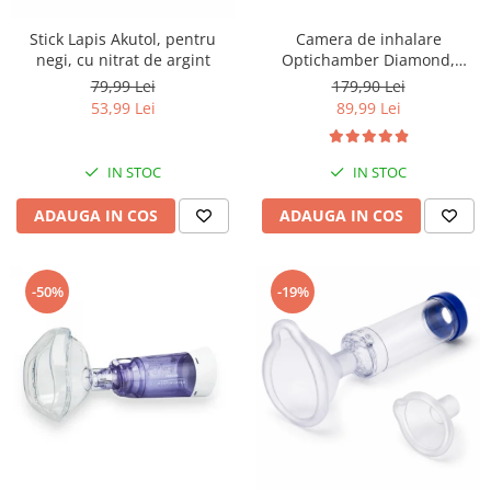
Stick Lapis Akutol, pentru
Camera de inhalare
negi, cu nitrat de argint
Optichamber Diamond,
Philips Respironics, cu masca
79,99 Lei
179,90 Lei
1-5 ani
53,99 Lei
89,99 Lei
IN STOC
IN STOC
ADAUGA IN COS
ADAUGA IN COS
-50%
-19%