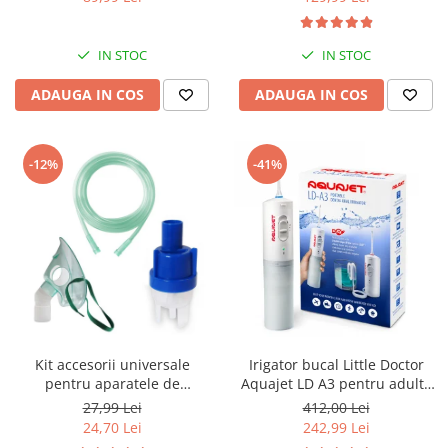
reglabila 30-34, sisteme
compresor
multiple de inchidere,
Albastru
IN STOC
IN STOC
ADAUGA IN COS
ADAUGA IN COS
-12%
-41%
Kit accesorii universale
Irigator bucal Little Doctor
pentru aparatele de
Aquajet LD A3 pentru adulti,
nebulizare cu compresor
profesional, 1500
27,99 Lei
412,00 Lei
RedLine RDA007, masca
impulsuri/min, 2 duze, alb
24,70 Lei
242,99 Lei
medie rotativa, furtun 2m si