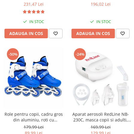
mari, 30 setari temperatura,
geanta transport RedLine
231,47 Lei
196,02 Lei
invelis ceramic cu turmalina
Case One
IN STOC
IN STOC
ADAUGA IN COS
ADAUGA IN COS
-50%
-24%
Role pentru copii, cadru gros
Aparat aerosoli RedLine NB-
din aluminiu, roti cu
230C, masca copii si adulti,
elasticitate ridicata si
particule 3 microni,
179,99 Lei
169,99 Lei
rezistenta la uzura, marime
nebulizator inhalator cu
89,99 Lei
129,99 Lei