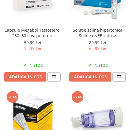
Pulsoximetre
Pulsoximetre de deget
Pulsoximetre profesionale
Accesorii
Capsule Megabol Testosterol
Solutie salina hipertonica
Monitorizare medicala
250, 30 cps, puternic
Solinea NEBU-dose
anabolizant natural, creste
concentratie 3%, 30
59,99 Lei
89,99 Lei
Stetoscoape
nivelul de testosteron
monodoze x 5 ml
32,39 Lei
62,99 Lei
Spirometre
Spirometre portabile
IN STOC
IN STOC
Accesorii spirometre
ADAUGA IN COS
ADAUGA IN COS
Consumabile medicale
Comprese sterile
Ser fiziologic
-10%
-60%
Suporturi ortopedice si orteze
Diverse
Ingrijire personala & cosmetice
Ingrijire personala