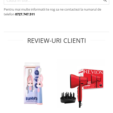
Uscatoare si perii electrice
Pulsoximetre de deget
Pulsoximetre profesionale
Uscatoare
Pentru mai multe informatii te rog sa ne contactezi la numarul de
telefon
0727.747.511
Accesorii
Perii electrice
Monitorizare medicala
Articole ingrijire copii
Stetoscoape
Aspiratoare nazale
Pompe de san
Spirometre
REVIEW-URI CLIENTI
Incalzitoare si sterilizatoare
Spirometre portabile
Diverse
Accesorii spirometre
Consumabile medicale
Comprese sterile
Ser fiziologic
Suporturi ortopedice si orteze
Diverse