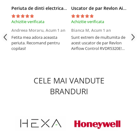
Periuta de dinti electrica Vitammy Bunny Pink, pentru copii 0-3 ani, cu lumina LED, 24.000 de miscari sonice/min, 2 programe de periaj, fibre nano
Uscator de par Revlon Airflow Control RVDR5320E, concentrator incorporat cu rotire la 90 grade, difuzor pentru volum, 2 viteze, 3 trepte de temperatura, Rosu
Achizitie verificata
Achizitie verificata
Achi
Andreea Moraru,
Acum 1 an
Bianca M,
Acum 1 an
Dia
an
Fetita mea adora aceasta
Sunt extrem de multumita de
periuta. Recomand pentru
acest uscator de par Revlon
Cel
copilasi!
Airflow Control RVDR5320E!
acu
Usuca rapid, fara sa
zgo
deterioreze parul. Este usor
util
de manevrat si lasa parul
nici
neted si stralucitor. Il
iar 
recomand cu incredere!
îmb
CELE MAI VANDUTE
dat
toa
BRANDURI