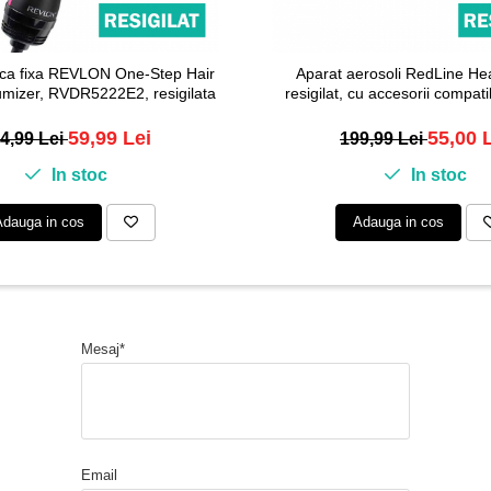
rica fixa REVLON One-Step Hair
Aparat aerosoli RedLine Hea
umizer, RVDR5222E2, resigilata
resigilat, cu accesorii compatib
59,99 Lei
55,00 
4,99 Lei
199,99 Lei
In stoc
In stoc
Adauga in cos
Adauga in cos
Mesaj*
Email