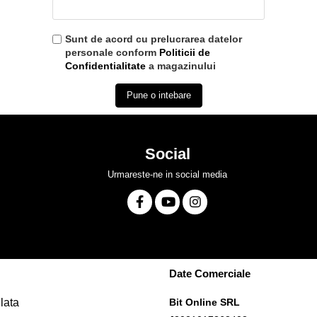
Sunt de acord cu prelucrarea datelor
personale conform
Politicii de
Confidentialitate
a magazinului
Pune o intebare
Social
Urmareste-ne in social media
Date Comerciale
lata
Bit Online SRL