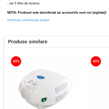
Aspiratoare nazale
- set 5 filtre de rezerva.
Pompe de san
NOTA: Produsul este dezinfectat iar accesoriile sunt noi (sigilate)!
Incalzitoare si sterilizatoare
Informatii conformitate produs
Diverse
Ventilatoare
Purificatoare
Produse similare
Incalzitoare corporale
Electrocasnice mici
Proteine si aminoacizi
-69%
-69%
Proteine
Aminoacizi
Tablete energizante
Alte suplimente nutritive
Saboti medicali