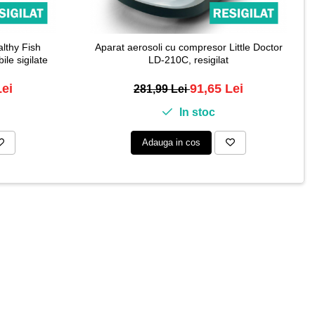
lthy Fish
Aparat aerosoli cu compresor Little Doctor
ile sigilate
LD-210C, resigilat
Lei
91,65 Lei
281,99 Lei
In stoc
Adauga in cos