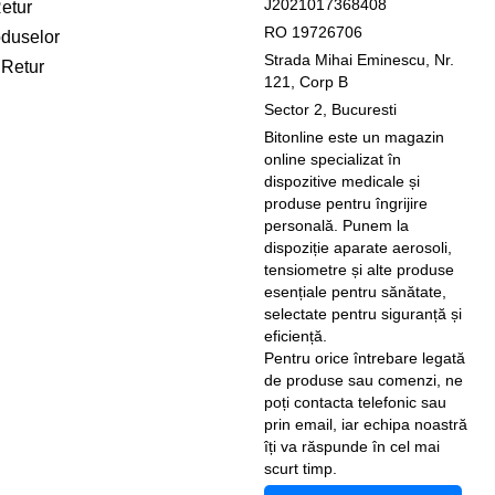
J2021017368408
Retur
RO 19726706
oduselor
Strada Mihai Eminescu, Nr.
 Retur
121, Corp B
Sector 2, Bucuresti
Bitonline este un magazin
online specializat în
dispozitive medicale și
produse pentru îngrijire
personală. Punem la
dispoziție aparate aerosoli,
tensiometre și alte produse
esențiale pentru sănătate,
selectate pentru siguranță și
eficiență.
Pentru orice întrebare legată
de produse sau comenzi, ne
poți contacta telefonic sau
prin email, iar echipa noastră
îți va răspunde în cel mai
scurt timp.