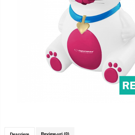
Pulsoximetre
Pulsoximetre de deget
Pulsoximetre profesionale
Accesorii
Monitorizare medicala
Stetoscoape
Spirometre
Spirometre portabile
Accesorii spirometre
Consumabile medicale
Comprese sterile
Ser fiziologic
Distribuie
Suporturi ortopedice si orteze
pe
Diverse
Facebook
Ingrijire personala
Review-uri
(0)
Descriere