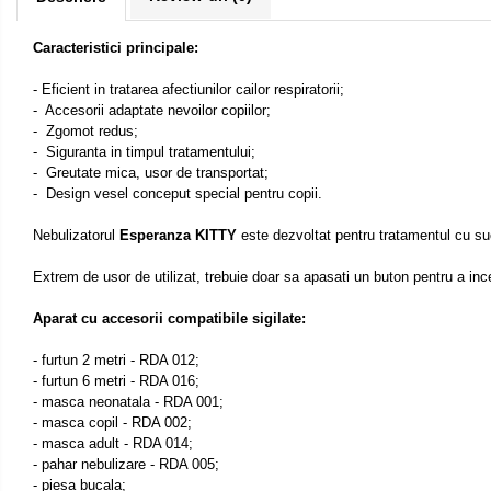
Cantare corporale
Ingrjire faciala
Caracteristici principale:
Manichiura-pedichiura
- Eficient in tratarea afectiunilor cailor respiratorii;
Tratamente ingrjire corp
- Accesorii adaptate nevoilor copiilor;
Perii de par
- Zgomot redus;
- Siguranta in timpul tratamentului;
Igiena dentara
- Greutate mica, usor de transportat;
Periute de dinti electrice
- Design vesel conceput special pentru copii.
Irigatoare bucale
Nebulizatorul
Esperanza KITTY
este dezvoltat pentru tratamentul cu succe
Accesorii si rezerve
Extrem de usor de utilizat, trebuie doar sa apasati un buton pentru a inc
Ondulatoare si placi de par
Ondulatoare
Aparat cu accesorii compatibile sigilate:
Placi de par
- furtun 2 metri - RDA 012;
Uscatoare si perii electrice
- furtun 6 metri - RDA 016;
- masca neonatala - RDA 001;
Uscatoare
- masca copil - RDA 002;
Perii electrice
- masca adult - RDA 014;
- pahar nebulizare - RDA 005;
Articole ingrijire copii
- piesa bucala;