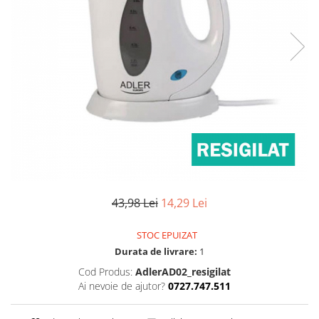
Pulsoximetre
Pulsoximetre de deget
Pulsoximetre profesionale
Accesorii
Monitorizare medicala
Stetoscoape
Spirometre
Spirometre portabile
Accesorii spirometre
Consumabile medicale
43,98 Lei
14,29 Lei
Comprese sterile
Ser fiziologic
STOC EPUIZAT
Suporturi ortopedice si orteze
Durata de livrare:
1
Diverse
Cod Produs:
AdlerAD02_resigilat
Ai nevoie de ajutor?
0727.747.511
Ingrijire personala & cosmetice
Ingrijire personala