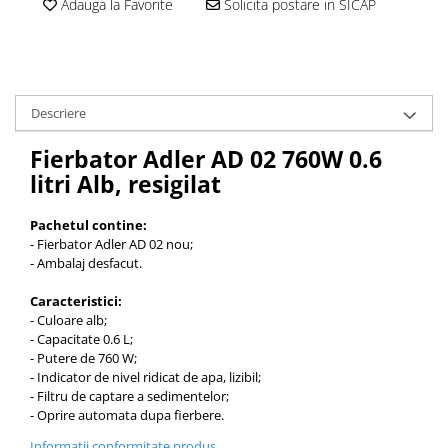
Adauga la Favorite
Solicita postare in SICAP
Cantare corporale
Ingrjire faciala
Manichiura-pedichiura
Tratamente ingrjire corp
Descriere
Perii de par
Igiena dentara
Fierbator Adler AD 02 760W 0.6
Periute de dinti electrice
litri Alb, resigilat
Irigatoare bucale
Pachetul contine:
Accesorii si rezerve
- Fierbator Adler AD 02 nou;
Ondulatoare si placi de par
- Ambalaj desfacut.
Ondulatoare
Caracteristici:
Placi de par
- Culoare alb;
Uscatoare si perii electrice
- Capacitate 0.6 L;
- Putere de 760 W;
Uscatoare
- Indicator de nivel ridicat de apa, lizibil;
Perii electrice
- Filtru de captare a sedimentelor;
- Oprire automata dupa fierbere.
Articole ingrijire copii
Informatii conformitate produs