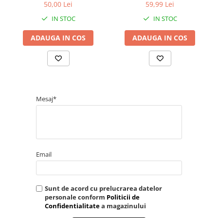
compatibile sigilate
resigilata
50,00 Lei
59,99 Lei
Saboti medicali
IN STOC
IN STOC
Resigilate
Carti
ADAUGA IN COS
ADAUGA IN COS
Mesaj*
Email
Sunt de acord cu prelucrarea datelor
personale conform
Politicii de
Confidentialitate
a magazinului