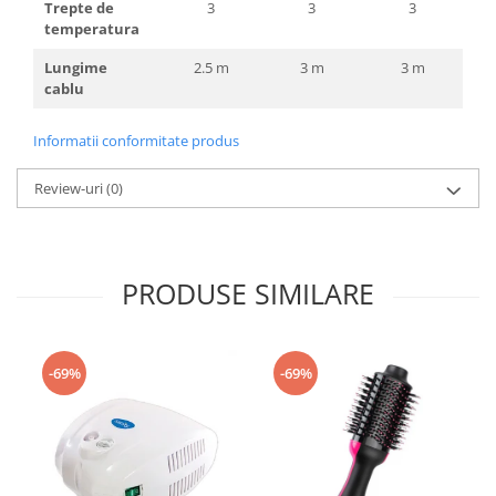
Trepte de
3
3
3
temperatura
Lungime
2.5 m
3 m
3 m
cablu
Informatii conformitate produs
Review-uri
(0)
PRODUSE SIMILARE
-69%
-69%