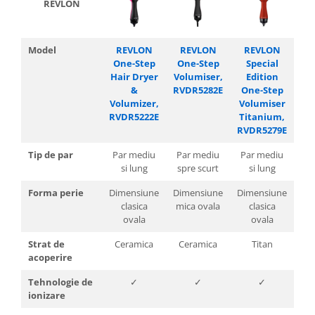
REVLON
Model
REVLON
REVLON
REVLON
One-Step
One-Step
Special
Hair Dryer
Volumiser,
Edition
&
RVDR5282E
One-Step
Volumizer,
Volumiser
RVDR5222E
Titanium,
RVDR5279E
Tip de par
Par mediu
Par mediu
Par mediu
si lung
spre scurt
si lung
Forma perie
Dimensiune
Dimensiune
Dimensiune
clasica
mica ovala
clasica
ovala
ovala
Strat de
Ceramica
Ceramica
Titan
acoperire
Tehnologie de
✓
✓
✓
ionizare