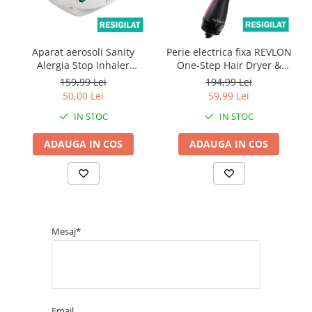
Aparat aerosoli Sanity
Perie electrica fixa REVLON
Alergia Stop Inhaler
One-Step Hair Dryer &
resigilat, cu accesorii
Volumizer, RVDR5222E2,
159,99 Lei
194,99 Lei
compatibile sigilate
resigilata
50,00 Lei
59,99 Lei
IN STOC
IN STOC
ADAUGA IN COS
ADAUGA IN COS
Mesaj*
Email