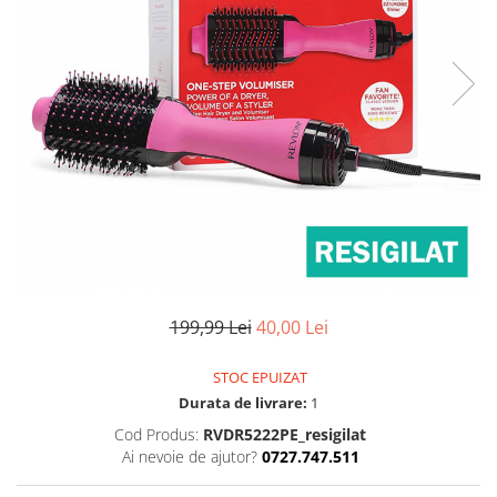
Uscatoare si perii electrice
Pulsoximetre de deget
Pulsoximetre profesionale
Uscatoare
Accesorii
Perii electrice
Monitorizare medicala
Articole ingrijire copii
Stetoscoape
Aspiratoare nazale
Pompe de san
Spirometre
Incalzitoare si sterilizatoare
Spirometre portabile
Diverse
Accesorii spirometre
Consumabile medicale
Comprese sterile
Ser fiziologic
199,99 Lei
40,00 Lei
Suporturi ortopedice si orteze
Diverse
STOC EPUIZAT
Durata de livrare:
1
Cod Produs:
RVDR5222PE_resigilat
Ai nevoie de ajutor?
0727.747.511