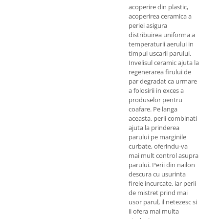
acoperire din plastic,
acoperirea ceramica a
periei asigura
distribuirea uniforma a
temperaturii aerului in
timpul uscarii parului.
Invelisul ceramic ajuta la
regenerarea firului de
par degradat ca urmare
a folosirii in exces a
produselor pentru
coafare. Pe langa
aceasta, perii combinati
ajuta la prinderea
parului pe marginile
curbate, oferindu-va
mai mult control asupra
parului. Perii din nailon
descura cu usurinta
firele incurcate, iar perii
de mistret prind mai
usor parul, il netezesc si
ii ofera mai multa