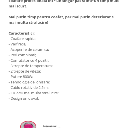
coafare profesionala intr-un singur pas si intr-un timp mult
mai scurt.
Mai putin timp pentru coafat, par mai putin deteriorat si
mai multa stralucire!
Caracteristici
:
- Coafare rapida;
- Varf rece;
- Acoperire de ceramica;
- Peri combinati;
- Comutator cu 4 pozitii;
- 3 trepte de temperatura;
- 2 trepte de viteza;
- Putere 800W;
- Tehnologie de ionizare;
- Cablu rotativ de 2.5 m;
- Cu 22% mai multa stralucire;
- Design unic oval.