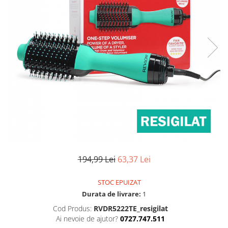
Uscatoare si perii electrice
Pulsoximetre de deget
Pulsoximetre profesionale
Uscatoare
Accesorii
Perii electrice
Monitorizare medicala
Articole ingrijire copii
Stetoscoape
Aspiratoare nazale
Pompe de san
Spirometre
Incalzitoare si sterilizatoare
Spirometre portabile
Diverse
Accesorii spirometre
Consumabile medicale
Comprese sterile
Ser fiziologic
194,99 Lei
63,37 Lei
Suporturi ortopedice si orteze
Diverse
STOC EPUIZAT
Durata de livrare:
1
Cod Produs:
RVDR5222TE_resigilat
Ai nevoie de ajutor?
0727.747.511