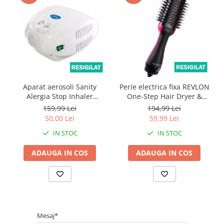
Aparat aerosoli Sanity
Perie electrica fixa REVLON
Alergia Stop Inhaler
One-Step Hair Dryer &
resigilat, cu accesorii
Volumizer, RVDR5222E2,
159,99 Lei
194,99 Lei
compatibile sigilate
resigilata
50,00 Lei
59,99 Lei
IN STOC
IN STOC
ADAUGA IN COS
ADAUGA IN COS
Mesaj*