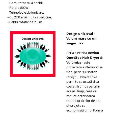
- Comutator cu 4 pozitii;
- Putere 800W;
- Tehnologie de ionizare;
- Cu 22% mai multa stralucire;
- Cablu rotativ de 2.5 m.
Design unic oval -
Volum mare cu un
singur pas
Peria electrica
Revlon
One-Step Hair Dryer &
Volumizer
este
proiectata astfel incat sa
fie si perie si uscator.
Designul inovator va
permite sa uscati si sa
coafati frumos parul in
acelasi timp, ceea ce
reduce deterioarea
capetelor firelor de par
si va ajuta sa
economisiti timp. Forma