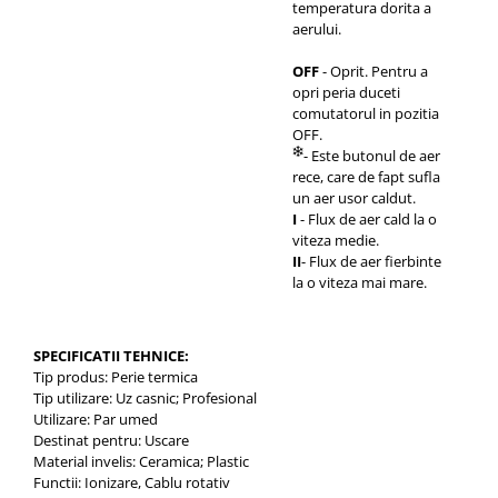
temperatura dorita a
aerului.
OFF
- Oprit. Pentru a
opri peria duceti
comutatorul in pozitia
OFF.
- Este butonul de aer
rece, care de fapt sufla
un aer usor caldut.
I
- Flux de aer cald la o
viteza medie.
II
- Flux de aer fierbinte
la o viteza mai mare.
SPECIFICATII TEHNICE:
Tip produs: Perie termica
Tip utilizare: Uz casnic; Profesional
Utilizare: Par umed
Destinat pentru: Uscare
Material invelis: Ceramica; Plastic
Functii: Ionizare, Cablu rotativ