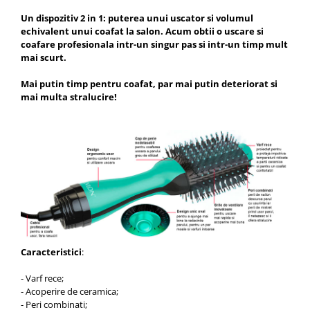
Un dispozitiv 2 in 1: puterea unui uscator si volumul
echivalent unui coafat la salon. Acum obtii o uscare si
coafare profesionala intr-un singur pas si intr-un timp mult
mai scurt.
Mai putin timp pentru coafat, par mai putin deteriorat si
mai multa stralucire!
Caracteristici
:
- Varf rece;
- Acoperire de ceramica;
- Peri combinati;