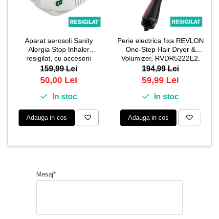
Aparat aerosoli Sanity
Perie electrica fixa REVLON
Alergia Stop Inhaler
One-Step Hair Dryer &
resigilat, cu accesorii
Volumizer, RVDR5222E2,
compatibile sigilate
resigilata
159,99 Lei
194,99 Lei
50,00 Lei
59,99 Lei
In stoc
In stoc
Adauga in cos
Adauga in cos
Mesaj*