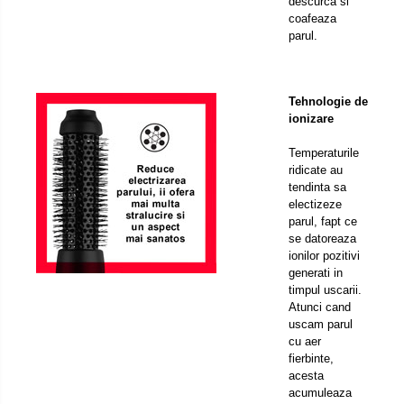
descurca si
coafeaza
parul.
Tehnologie de
ionizare
Temperaturile
ridicate au
tendinta sa
electizeze
parul, fapt ce
se datoreaza
ionilor pozitivi
generati in
timpul uscarii.
Atunci cand
uscam parul
cu aer
fierbinte,
acesta
acumuleaza