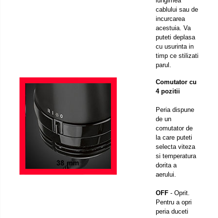
lungimea
cablului sau de
incurcarea
acestuia. Va
puteti deplasa
cu usurinta in
timp ce stilizati
parul.
Comutator cu
4 pozitii
Peria dispune
de un
comutator de
la care puteti
selecta viteza
si temperatura
dorita a
aerului.
OFF
- Oprit.
Pentru a opri
peria duceti