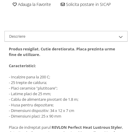
Adauga la Favorite
Solicita postare in SICAP
Cantare corporale
Ingrjire faciala
Manichiura-pedichiura
Tratamente ingrjire corp
Perii de par
Descriere
Igiena dentara
Produs resigilat. Cutie deretiorata.
Placa prezinta urme
Periute de dinti electrice
fine de utilizare.
Irigatoare bucale
Caracteristici:
Accesorii si rezerve
Ondulatoare si placi de par
- Incalzire pana la 200 C;
- 25 trepte de caldura;
Ondulatoare
- Placi ceramice "plutitoare";
Placi de par
- Latime placi de 25 mm;
Uscatoare si perii electrice
- Cablu de alimentare pivotant de 1.8 m;
- Husa pentru depozitare;
Uscatoare
- Dimensiuni dispozitiv: 34 x 12 x 7 cm
Perii electrice
- Dimensiuni placi: 25 x 90 mm
Articole ingrijire copii
Placa de indreptat parul
REVLON Perfect Heat Lustrous Styler
,