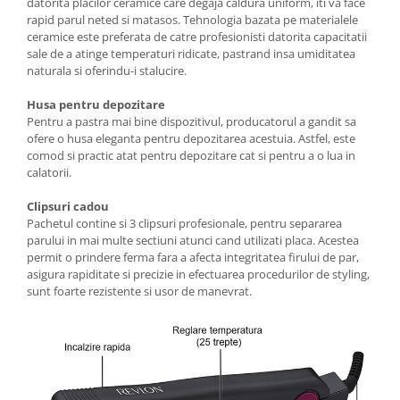
Aspiratoare nazale
datorita placilor ceramice care degaja caldura uniform, iti va face
rapid parul neted si matasos. Tehnologia bazata pe materialele
Pompe de san
ceramice este preferata de catre profesionisti datorita capacitatii
Incalzitoare si sterilizatoare
sale de a atinge temperaturi ridicate, pastrand insa umiditatea
naturala si oferindu-i stalucire.
Diverse
Electrocasnice & climatizare
Husa pentru depozitare
Pentru a pastra mai bine dispozitivul, producatorul a gandit sa
Ventilatoare
ofere o husa eleganta pentru depozitarea acestuia. Astfel, este
Purificatoare
comod si practic atat pentru depozitare cat si pentru a o lua in
calatorii.
Incalzitoare corporale
Electrocasnice mici
Clipsuri cadou
Pachetul contine si 3 clipsuri profesionale, pentru separarea
Suplimente nutritive
parului in mai multe sectiuni atunci cand utilizati placa. Acestea
Proteine si aminoacizi
permit o prindere ferma fara a afecta integritatea firului de par,
asigura rapiditate si precizie in efectuarea procedurilor de styling,
Proteine
sunt foarte rezistente si usor de manevrat.
Aminoacizi
Tablete energizante
Alte suplimente nutritive
Uniforme si saboti medicali