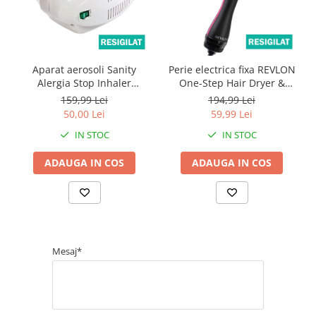
Aparat aerosoli Sanity
Perie electrica fixa REVLON
Alergia Stop Inhaler
One-Step Hair Dryer &
resigilat, cu accesorii
Volumizer, RVDR5222E2,
159,99 Lei
194,99 Lei
compatibile sigilate
resigilata
50,00 Lei
59,99 Lei
IN STOC
IN STOC
ADAUGA IN COS
ADAUGA IN COS
Mesaj*