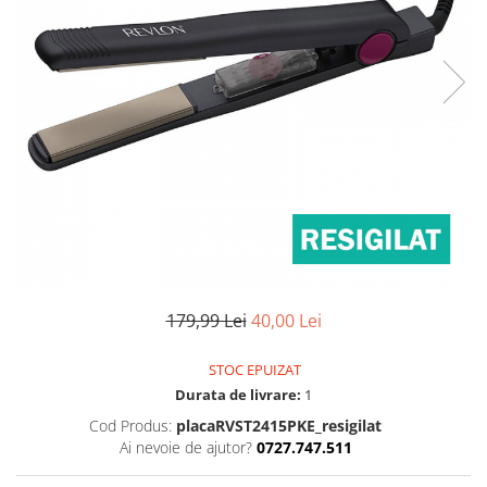
Pulsoximetre
Pulsoximetre de deget
Pulsoximetre profesionale
Accesorii
Monitorizare medicala
Stetoscoape
Spirometre
Spirometre portabile
Accesorii spirometre
Consumabile medicale
179,99 Lei
40,00 Lei
Comprese sterile
Ser fiziologic
STOC EPUIZAT
Suporturi ortopedice si orteze
Durata de livrare:
1
Diverse
Cod Produs:
placaRVST2415PKE_resigilat
Ingrijire personala & cosmetice
Ai nevoie de ajutor?
0727.747.511
Ingrijire personala