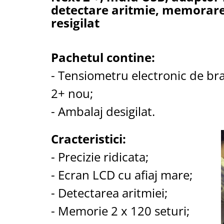
detectare aritmie, memorare 2
Cantare corporale
resigilat
Ingrjire faciala
Manichiura-pedichiura
Tratamente ingrjire corp
Pachetul contine:
Perii de par
- Tensiometru electronic de b
Igiena dentara
Periute de dinti electrice
2+ nou;
Irigatoare bucale
- Ambalaj desigilat.
Accesorii si rezerve
Ondulatoare si placi de par
Cracteristici:
Ondulatoare
- Precizie ridicata;
Placi de par
Uscatoare si perii electrice
- Ecran LCD cu afiaj mare;
Uscatoare
- Detectarea aritmiei;
Perii electrice
- Memorie 2 x 120 seturi;
Articole ingrijire copii