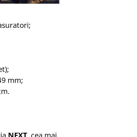
asuratori;
t);
 49 mm;
cm.
ria
NEXT
, cea mai