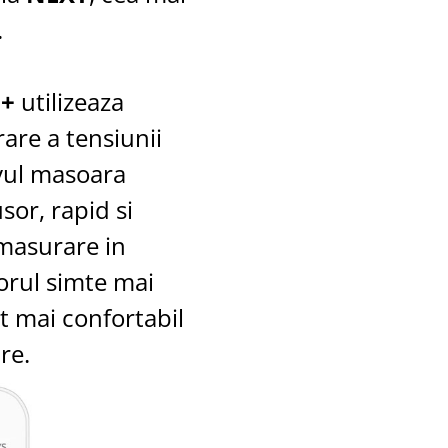
.
2+
utilizeaza
are a tensiunii
tivul masoara
sor, rapid si
 masurare in
torul simte mai
t mai confortabil
re.