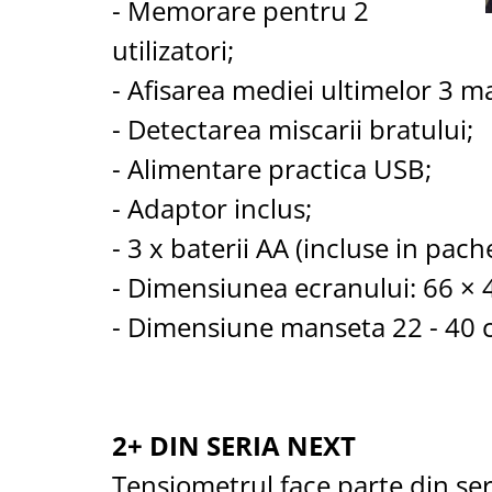
- Memorare pentru 2
Aspiratoare nazale
Pompe de san
utilizatori;
Incalzitoare si sterilizatoare
- Afisarea mediei ultimelor 3 m
Diverse
- Detectarea miscarii bratului;
Electrocasnice & climatizare
Ventilatoare
- Alimentare practica USB;
Purificatoare
- Adaptor inclus;
Incalzitoare corporale
- 3 x baterii AA (incluse in pache
Electrocasnice mici
- Dimensiunea ecranului: 66 ×
Suplimente nutritive
Proteine si aminoacizi
- Dimensiune manseta 22 - 40 
Proteine
Aminoacizi
Tablete energizante
2+ DIN SERIA NEXT
Alte suplimente nutritive
Uniforme si saboti medicali
Tensiometrul face parte din se