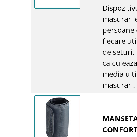
Dispozitiv
masuraril
persoane d
fiecare ut
de seturi
calculeaza
media ult
masurari.
MANSET
CONFORT