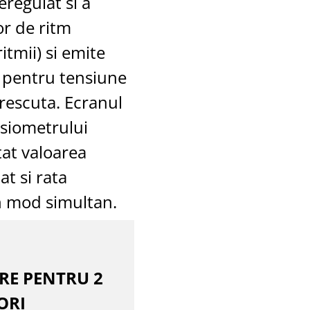
eregulat si a
or de ritm
itmii) si emite
e pentru tensiune
crescuta. Ecranul
nsiometrului
tat valoarea
at si rata
n mod simultan.
E PENTRU 2
ORI