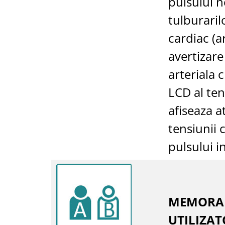
pulsului n
tulburaril
cardiac (ar
avertizar
arteriala 
LCD al te
afiseaza a
tensiunii c
pulsului i
MEMORAR
UTILIZAT