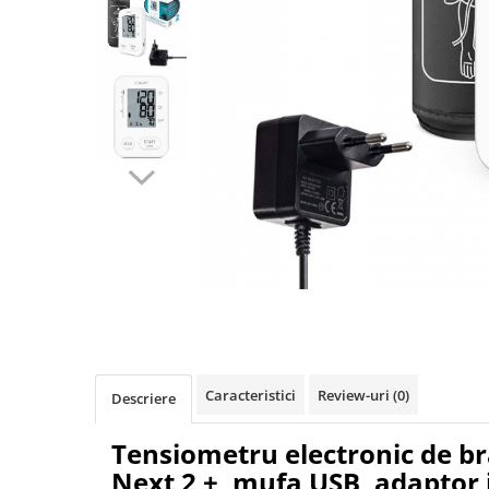
Pulsoximetre
Pulsoximetre de deget
Pulsoximetre profesionale
Accesorii
Monitorizare medicala
Stetoscoape
Spirometre
Spirometre portabile
Accesorii spirometre
Consumabile medicale
Distribuie
Comprese sterile
pe
Facebook
Ser fiziologic
Suporturi ortopedice si orteze
Caracteristici
Review-uri
(0)
Descriere
Diverse
Ingrijire personala & cosmetice
Tensiometru electronic de 
Ingrijire personala
Next 2 +, mufa USB, adaptor 