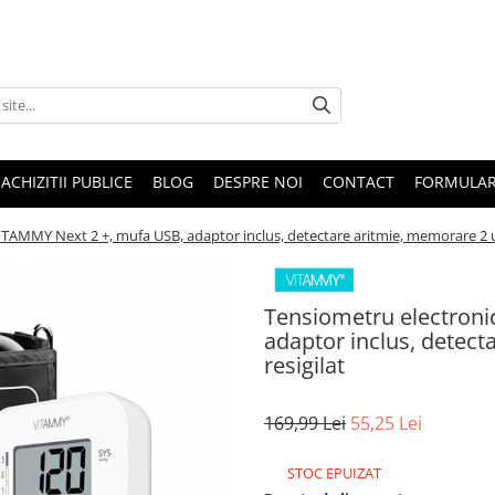
ACHIZITII PUBLICE
BLOG
DESPRE NOI
CONTACT
FORMULAR
TAMMY Next 2 +, mufa USB, adaptor inclus, detectare aritmie, memorare 2 util
Tensiometru electroni
adaptor inclus, detecta
resigilat
169,99 Lei
55,25 Lei
STOC EPUIZAT