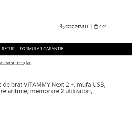
0727.747.511
0,00
 RETUR
FORMULAR GARANTIE
izatori, resigilat
c de brat VITAMMY Next 2 +, mufa USB,
re aritmie, memorare 2 utilizatori,