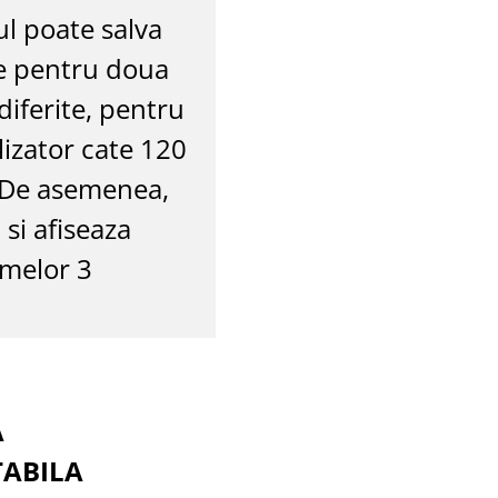
ul poate salva
e pentru doua
iferite, pentru
ilizator cate 120
. De asemenea,
 si afiseaza
imelor 3
A
ABILA