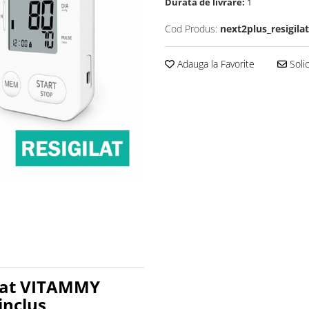
Durata de livrare:
1
Cod Produs:
next2plus_resigilat
Adauga la Favorite
Solic
brat VITAMMY
inclus,