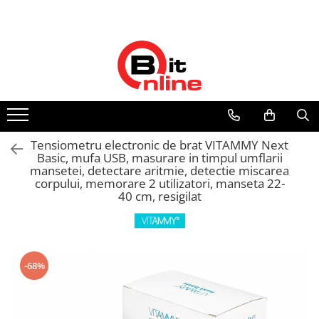
Toate Produsele
Parteneri
Dispozitive medicale
Distribuitor autorizat Philips
Respironics Romania
Aparate aerosoli si accesorii
Aparate aerosoli
Camere inhalare
Tensiometru electronic de brat VITAMMY Next
Accesorii
Basic, mufa USB, masurare in timpul umflarii
mansetei, detectare aritmie, detectie miscarea
Tensiometre
corpului, memorare 2 utilizatori, manseta 22-
Tensiometre mecanice
40 cm, resigilat
Tensiometre electronice
Accesorii
Termometre
-68%
Termometre non-contact
Termometre copii
Termometre clasice