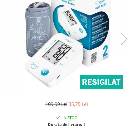
Pulsoximetre
Pulsoximetre de deget
Pulsoximetre profesionale
Accesorii
Monitorizare medicala
Stetoscoape
Spirometre
Spirometre portabile
Accesorii spirometre
Consumabile medicale
Comprese sterile
Ser fiziologic
Suporturi ortopedice si orteze
109,99 Lei
35,75 Lei
Diverse
IN STOC
Ingrijire personala & cosmetice
Durata de livrare:
1
Ingrijire personala