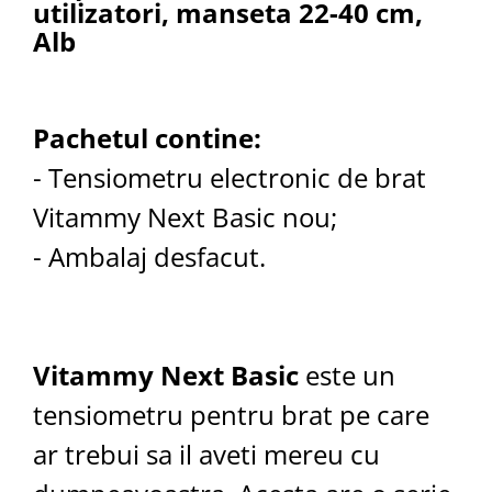
Aspiratoare nazale
utilizatori, manseta 22-40 cm,
Pompe de san
Alb
Incalzitoare si sterilizatoare
Diverse
Electrocasnice & climatizare
Pachetul contine:
Ventilatoare
- Tensiometru electronic de brat
Purificatoare
Vitammy Next Basic nou;
Incalzitoare corporale
- Ambalaj desfacut.
Electrocasnice mici
Suplimente nutritive
Proteine si aminoacizi
Proteine
Vitammy Next Basic
este un
Aminoacizi
tensiometru pentru brat pe care
Tablete energizante
Alte suplimente nutritive
ar trebui sa il aveti mereu cu
Uniforme si saboti medicali