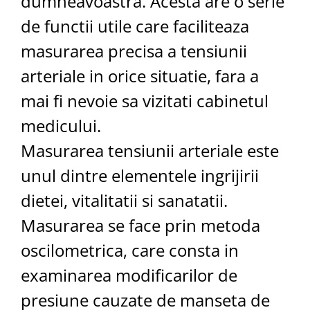
dumneavoastra. Acesta are o serie
Saboti medicali
de functii utile care faciliteaza
Resigilate
masurarea precisa a tensiunii
Carti
arteriale in orice situatie, fara a
mai fi nevoie sa vizitati cabinetul
medicului.
Masurarea tensiunii arteriale este
unul dintre elementele ingrijirii
dietei, vitalitatii si sanatatii.
Masurarea se face prin metoda
oscilometrica, care consta in
examinarea modificarilor de
presiune cauzate de manseta de