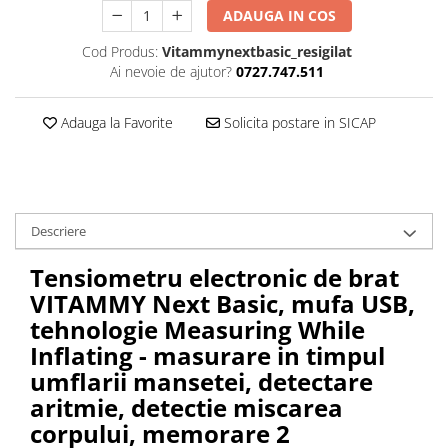
Cantare corporale
ADAUGA IN COS
Ingrjire faciala
Cod Produs:
Vitammynextbasic_resigilat
Manichiura-pedichiura
Ai nevoie de ajutor?
0727.747.511
Tratamente ingrjire corp
Perii de par
Adauga la Favorite
Solicita postare in SICAP
Igiena dentara
Periute de dinti electrice
Irigatoare bucale
Accesorii si rezerve
Descriere
Ondulatoare si placi de par
Tensiometru electronic de brat
Ondulatoare
VITAMMY Next Basic, mufa USB,
Placi de par
tehnologie Measuring While
Uscatoare si perii electrice
Inflating - masurare in timpul
Uscatoare
umflarii mansetei, detectare
Perii electrice
aritmie, detectie miscarea
Articole ingrijire copii
corpului, memorare 2