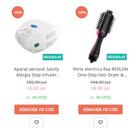
-69%
-69%
Aparat aerosoli Sanity
Perie electrica fixa REVLON
Alergia Stop Inhaler
One-Step Hair Dryer &
resigilat, cu accesorii
Volumizer, RVDR5222E2,
159,99 Lei
194,99 Lei
compatibile sigilate
resigilata
50,00 Lei
59,99 Lei
IN STOC
IN STOC
ADAUGA IN COS
ADAUGA IN COS