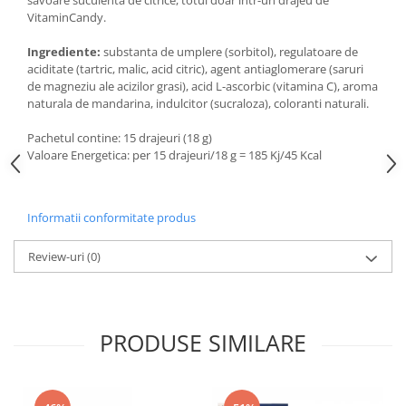
Aspiratoare nazale
VitaminCandy.
Pompe de san
Incalzitoare si sterilizatoare
Ingrediente:
substanta de umplere (sorbitol), regulatoare de
aciditate (tartric, malic, acid citric), agent antiaglomerare (saruri
Diverse
de magneziu ale acizilor grasi), acid L-ascorbic (vitamina C), aroma
Electrocasnice & climatizare
naturala de mandarina, indulcitor (sucraloza), coloranti naturali.
Ventilatoare
Pachetul contine: 15 drajeuri (18 g)
Purificatoare
Valoare Energetica: per 15 drajeuri/18 g = 185 Kj/45 Kcal
Incalzitoare corporale
Electrocasnice mici
Informatii conformitate produs
Suplimente nutritive
Review-uri
(0)
Proteine si aminoacizi
Proteine
Aminoacizi
PRODUSE SIMILARE
Tablete energizante
Alte suplimente nutritive
Uniforme si saboti medicali