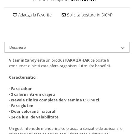
Cantare corporale
Ingrjire faciala
Adauga la Favorite
Solicita postare in SICAP
Manichiura-pedichiura
Tratamente ingrjire corp
Perii de par
Igiena dentara
Descriere
Periute de dinti electrice
VitaminCandy
este un produs
FARA ZAHAR
ce poate fi
Irigatoare bucale
consumat zilnic si care ofera organismului multe beneficii.
Accesorii si rezerve
Ondulatoare si placi de par
Caracterisitici:
Ondulatoare
- Fara zahar
Placi de par
- 3 calorii intr-un drajeu
- Nevoia zilnica completa de vitamina C: 8 pe zi
Uscatoare si perii electrice
- Fara gluten
Uscatoare
- Doar coloranti naturali
- 24 de luni de valabilitate
Perii electrice
Articole ingrijire copii
Un gust intens de mandarina cu o usoara senzatie de acrisor si o
savoare suculenta de citrice, totul doar intr-un drajeu de