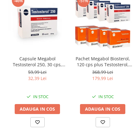
-46%
-51%
Saboti medicali
Resigilate
Carti
Capsule Megabol
Pachet Megabol Biosterol,
Testosterol 250, 30 cps,
120 cps plus Testosterol,
puternic anabolizant
120 cps, stimulare
59,99 Lei
368,99 Lei
natural, creste nivelul de
testosteron si hormon de
32,39 Lei
179,99 Lei
testosteron
crestere, inhibare estrogen
IN STOC
IN STOC
ADAUGA IN COS
ADAUGA IN COS