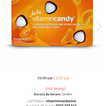
Pulsoximetre
Pulsoximetre de deget
Pulsoximetre profesionale
Accesorii
Monitorizare medicala
Stetoscoape
Spirometre
Spirometre portabile
Accesorii spirometre
Consumabile medicale
Comprese sterile
Ser fiziologic
19,99 Lei
13,97 Lei
Suporturi ortopedice si orteze
STOC EPUIZAT
Diverse
Durata de livrare:
24-48 h
Ingrijire personala & cosmetice
Cod Produs:
vitaminmandarina
Ingrijire personala
Ai nevoie de ajutor?
0727.747.511