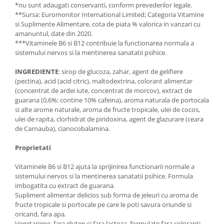
*nu sunt adaugati conservanti, conform prevederilor legale.
**Sursa: Euromonitor International Limited; Categoria Vitamine
si Suplimente Alimentare, cota de piata % valorica in vanzari cu
amanuntul, date din 2020.
***Vitaminele B6 si B12 contribuie la functionarea normala a
sistemului nervos si la mentinerea sanatatii psihice.
INGREDIENTE
: sirop de glucoza, zahar, agent de gelifiere
(pectina), acid (acid citric), maltodextrina, colorant alimentar
(concentrat de ardei iute, concentrat de morcov), extract de
guarana (0,6%; contine 10% cafeina), aroma naturala de portocala
si alte arome naturale, aroma de fructe tropicale, ulei de cocos,
ulei de rapita, clorhidrat de piridoxina, agent de glazurare (ceara
de Carnauba), cianocobalamina.
Proprietati
Vitaminele B6 si B12 ajuta la sprijinirea functionarii normale a
sistemului nervos si la mentinerea sanatatii psihice. Formula
imbogatita cu extract de guarana.
Supliment alimentar delicios sub forma de jeleuri cu aroma de
fructe tropicale si portocale pe care le poti savura oriunde si
oricand, fara apa.
Vegetariene, fara gluten si fara lactoza, formulate fara coloranti