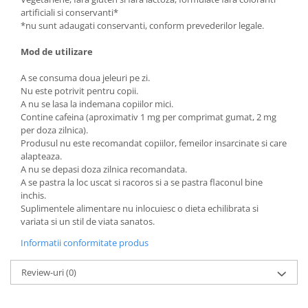
artificiali si conservanti*
*nu sunt adaugati conservanti, conform prevederilor legale.
Mod de utilizare
A se consuma doua jeleuri pe zi.
Nu este potrivit pentru copii.
A nu se lasa la indemana copiilor mici.
Contine cafeina (aproximativ 1 mg per comprimat gumat, 2 mg
per doza zilnica).
Produsul nu este recomandat copiilor, femeilor insarcinate si care
alapteaza.
A nu se depasi doza zilnica recomandata.
A se pastra la loc uscat si racoros si a se pastra flaconul bine
inchis.
Suplimentele alimentare nu inlocuiesc o dieta echilibrata si
variata si un stil de viata sanatos.
Informatii conformitate produs
Review-uri
(0)