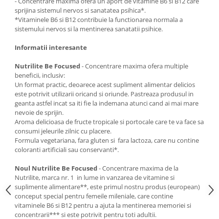
- Concentrare maxima ofera un aport de vitamine B6 si B12 care
sprijina sistemul nervos si sanatatea psihica*.
*Vitaminele B6 si B12 contribuie la functionarea normala a
sistemului nervos si la mentinerea sanatatii psihice.
Informatii interesante
Nutrilite Be Focused
- Concentrare maxima ofera multiple
beneficii, inclusiv:
Un format practic, deoarece acest supliment alimentar delicios
este potrivit utilizarii oricand si oriunde. Pastreaza produsul in
geanta astfel incat sa iti fie la indemana atunci cand ai mai mare
nevoie de sprijin.
Aroma delicioasa de fructe tropicale si portocale care te va face sa
consumi jeleurile zilnic cu placere.
Formula vegetariana, fara gluten si fara lactoza, care nu contine
coloranti artificiali sau conservanti*.
Noul Nutrilite Be Focused
- Concentrare maxima de la
Nutrilite, marca nr. 1 in lume in vanzarea de vitamine si
suplimente alimentare**, este primul nostru produs (european)
conceput special pentru femeile mileniale, care contine
vitaminele B6 si B12 pentru a ajuta la mentinerea memoriei si
concentrarii*** si este potrivit pentru toti adultii.