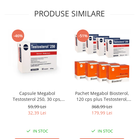
PRODUSE SIMILARE
-46%
-51%
Capsule Megabol
Pachet Megabol Biosterol,
Testosterol 250, 30 cps,
120 cps plus Testosterol,
puternic anabolizant
120 cps, stimulare
59,99 Lei
368,99 Lei
natural, creste nivelul de
testosteron si hormon de
32,39 Lei
179,99 Lei
testosteron
crestere, inhibare estrogen
IN STOC
IN STOC