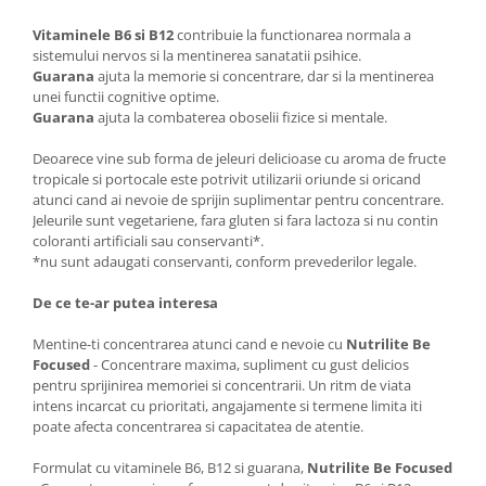
Vitaminele B6 si B12
contribuie la functionarea normala a
sistemului nervos si la mentinerea sanatatii psihice.
Guarana
ajuta la memorie si concentrare, dar si la mentinerea
unei functii cognitive optime.
Guarana
ajuta la combaterea oboselii fizice si mentale.
Deoarece vine sub forma de jeleuri delicioase cu aroma de fructe
tropicale si portocale este potrivit utilizarii oriunde si oricand
atunci cand ai nevoie de sprijin suplimentar pentru concentrare.
Jeleurile sunt vegetariene, fara gluten si fara lactoza si nu contin
coloranti artificiali sau conservanti*.
*nu sunt adaugati conservanti, conform prevederilor legale.
De ce te-ar putea interesa
Mentine-ti concentrarea atunci cand e nevoie cu
Nutrilite Be
Focused
- Concentrare maxima, supliment cu gust delicios
pentru sprijinirea memoriei si concentrarii. Un ritm de viata
intens incarcat cu prioritati, angajamente si termene limita iti
poate afecta concentrarea si capacitatea de atentie.
Formulat cu vitaminele B6, B12 si guarana,
Nutrilite Be Focused