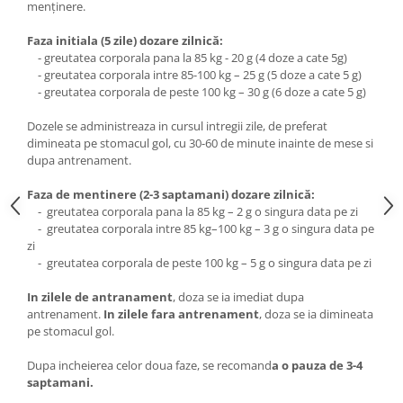
menţinere.
Faza initiala (5 zile) dozare zilnică:
- greutatea corporala pana la 85 kg - 20 g (4 doze a cate 5g)
- greutatea corporala intre 85-100 kg – 25 g (5 doze a cate 5 g)
- greutatea corporala de peste 100 kg – 30 g (6 doze a cate 5 g)
Dozele se administreaza in cursul intregii zile, de preferat
dimineata pe stomacul gol, cu 30-60 de minute inainte de mese si
dupa antrenament.
Faza de mentinere (2-3 saptamani) dozare zilnică:
- greutatea corporala pana la 85 kg – 2 g o singura data pe zi
- greutatea corporala intre 85 kg–100 kg – 3 g o singura data pe
zi
- greutatea corporala de peste 100 kg – 5 g o singura data pe zi
In zilele de antranament
, doza se ia imediat dupa
antrenament.
In zilele fara antrenament
, doza se ia dimineata
pe stomacul gol.
Dupa incheierea celor doua faze, se recomand
a o
pauza de 3-4
saptamani
.