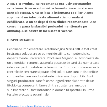
ATENTIE! Produsul se recomanda exclusiv persoanelor
sanatoase. A nu se administra femeilor insarcinate sau
care alapteaza. A nu se lasa la indemana copiilor. Acest
supliment nu inlocuieste alimentatia normala si
echilibrata. A nu se depasi doza zilnica recomandata. A se
consuma pana la sfarsitul perioadei mentionate pe
ambalaj. A se pastra in loc uscat si racoros.
DESPRE MEGABOL
Centrul de Implementare Biotehnologica
MEGABOL
a fost creat
in stransa colaborare cu oameni de stiinta competenti si cu
departamente universitare. Produsele Megabol au fost create de
un dietetician renumit, autorul a peste 20 de carti si a numeroase
interviuri pentru retelele de televiziune. Producatorul are acces la
centrele de cercetare si poate oferi solutii care sunt indisponibile
companiilor care vand substante universale disponibile. Sunt
singurii producatori care folosesc ingrediente elaborate de un
fitobiolog competent. Unele dintre substante si metode
suplimentare au fost introduse in domeniul sportului in urma
testelor efectuate pe animale.
Informatii conformitate produs