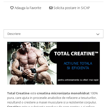
Adauga la Favorite
Solicita postare in SICAP
Descriere
Total Creatine
este
creatina micronizata monohidrat
100%
pura, care ajuta in procesele anabolice de refacere a tesuturilor,
rezultand o crestere a masei musculare si a rezistentei corpului.
Creatina
este o substanta produsa de corp pentru a-si reface