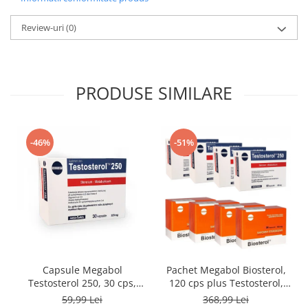
Review-uri
(0)
PRODUSE SIMILARE
-46%
-51%
Capsule Megabol
Pachet Megabol Biosterol,
Testosterol 250, 30 cps,
120 cps plus Testosterol,
puternic anabolizant
120 cps, stimulare
59,99 Lei
368,99 Lei