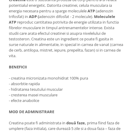
potentialul energetic. Datorita creatinei, celula musculara ia
energia necesara pentru a sparge moleculele
ATP
(adenozin
trifosfat) in
ADP (
adenozin difosfat - 2 molecule).
Moleculele
ATP
reproduc cantitatea potrivita de energie utilizata in functia
fibrelor musculare in timpul antrenamentelor intense. Exista
studii care arata efectul creatinei si asupra nivelelului de
testosteron. Creatina este un ingredient ce poate fi gasita in
surse naturale in alimentatie, in special in carnea de vanat (carnea
de cerb, antilopa, mistret, iepure, prepelita, fazan) si in carnea de
vita.
BENEFICII
- creatina micronizata monohidrat 100% pura
- absorbtie rapida
- hidratarea tesutului muscular
- cresterea masei musculare
- efecte anabolice
MOD DE ADMINISTRARE
Creatina poate fi administrata in
două faze,
prima fiind faza de
umplere (faza initiala), care durează 5 zile si a doua faza – faza de