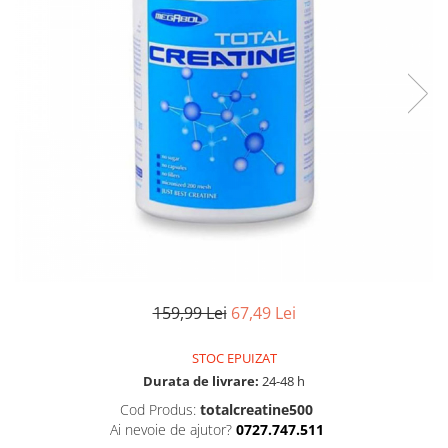
Uscatoare si perii electrice
Pulsoximetre de deget
Pulsoximetre profesionale
Uscatoare
Accesorii
Perii electrice
Monitorizare medicala
Articole ingrijire copii
Stetoscoape
Aspiratoare nazale
Pompe de san
Spirometre
Incalzitoare si sterilizatoare
Spirometre portabile
Diverse
Accesorii spirometre
Consumabile medicale
Comprese sterile
Ser fiziologic
159,99 Lei
67,49 Lei
Suporturi ortopedice si orteze
Diverse
STOC EPUIZAT
Durata de livrare:
24-48 h
Cod Produs:
totalcreatine500
Ai nevoie de ajutor?
0727.747.511