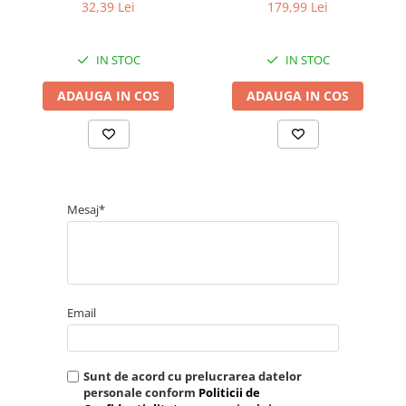
natural, creste nivelul de
testosteron si hormon de
32,39 Lei
179,99 Lei
testosteron
crestere, inhibare estrogen
IN STOC
IN STOC
ADAUGA IN COS
ADAUGA IN COS
Mesaj*
Email
Sunt de acord cu prelucrarea datelor
personale conform
Politicii de