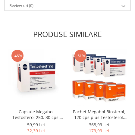
Review-uri
(0)
PRODUSE SIMILARE
-46%
-51%
Capsule Megabol
Pachet Megabol Biosterol,
Testosterol 250, 30 cps,
120 cps plus Testosterol,
puternic anabolizant
120 cps, stimulare
59,99 Lei
368,99 Lei
natural, creste nivelul de
testosteron si hormon de
32,39 Lei
179,99 Lei
testosteron
crestere, inhibare estrogen