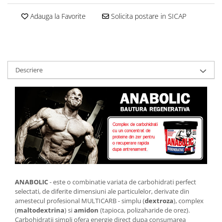
Cantare corporale
Adauga la Favorite
Solicita postare in SICAP
Ingrjire faciala
Manichiura-pedichiura
Tratamente ingrjire corp
Perii de par
Descriere
Igiena dentara
Periute de dinti electrice
Irigatoare bucale
Accesorii si rezerve
Ondulatoare si placi de par
Ondulatoare
Placi de par
Uscatoare si perii electrice
ANABOLIC
- este o combinatie variata de carbohidrati perfect
Uscatoare
selectati, de diferite dimensiuni ale particulelor, derivate din
Perii electrice
amestecul profesional MULTICARB - simplu (
dextroza
), complex
Articole ingrijire copii
(
maltodextrina
) si
amidon
(tapioca, polizaharide de orez).
Carbohidratii simpli ofera energie direct dupa consumarea