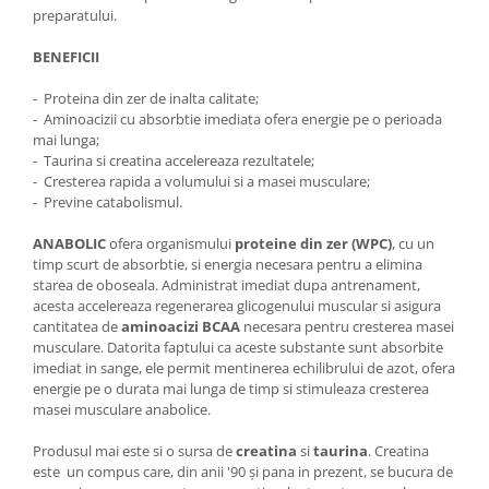
Aspiratoare nazale
preparatului.
Pompe de san
BENEFICII
Incalzitoare si sterilizatoare
Diverse
- Proteina din zer de inalta calitate;
- Aminoacizii cu absorbtie imediata ofera energie pe o perioada
Electrocasnice & climatizare
mai lunga;
Ventilatoare
- Taurina si creatina accelereaza rezultatele;
- Cresterea rapida a volumului si a masei musculare;
Purificatoare
- Previne catabolismul.
Incalzitoare corporale
ANABOLIC
ofera organismului
proteine din zer (WPC)
, cu un
Electrocasnice mici
timp scurt de absorbtie, si energia necesara pentru a elimina
starea de oboseala. Administrat imediat dupa antrenament,
Suplimente nutritive
acesta accelereaza regenerarea glicogenului muscular si asigura
Proteine si aminoacizi
cantitatea de
aminoacizi
BCAA
necesara pentru cresterea masei
musculare. Datorita faptului ca aceste substante sunt absorbite
Proteine
imediat in sange, ele permit mentinerea echilibrului de azot, ofera
Aminoacizi
energie pe o durata mai lunga de timp si stimuleaza cresterea
Tablete energizante
masei musculare anabolice.
Alte suplimente nutritive
Produsul mai este si o sursa de
creatina
si
taurina
. Creatina
este un compus care, din anii '90 și pana in prezent, se bucura de
Uniforme si saboti medicali