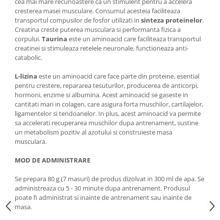
cea mai mare recunoastere ca un stimulent pentru a accelera
Saboti medicali
cresterea masei musculare. Consumul acesteia faciliteaza
transportul compusilor de fosfor utilizati in
sinteza proteinelor
.
Resigilate
Creatina creste puterea musculara si performanta fizica a
Carti
corpului.
Taurina
este un aminoacid care faciliteaza transportul
creatinei si stimuleaza retelele neuronale, functioneaza anti-
catabolic.
L-lizina
este un aminoacid care face parte din proteine, esential
pentru crestere, repararea tesuturilor, producerea de anticorpi,
hormoni, enzime si albumina. Acest aminoacid se gaseste in
cantitati mari in colagen, care asigura forta muschilor, cartilajelor,
ligamentelor si tendoanelor. In plus, acest aminoacid va permite
sa accelerati recuperarea muschilor dupa antrenament, sustine
un metabolism pozitiv al azotului si construieste masa
musculara.
MOD DE ADMINISTRARE
Se prepara 80 g (7 masuri) de produs dizolvat in 300 ml de apa. Se
administreaza cu 5 - 30 minute dupa antrenament. Produsul
poate fi administrat si inainte de antrenament sau inainte de
masa.