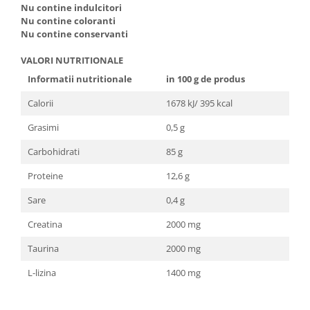
Nu contine indulcitori
Nu contine coloranti
Nu contine conservanti
VALORI NUTRITIONALE
Informatii nutritionale
in 100 g de produs
Calorii
1678 kJ/ 395 kcal
Grasimi
0,5 g
Carbohidrati
85 g
Proteine
12,6 g
Sare
0,4 g
Creatina
2000 mg
Taurina
2000 mg
L-lizina
1400 mg