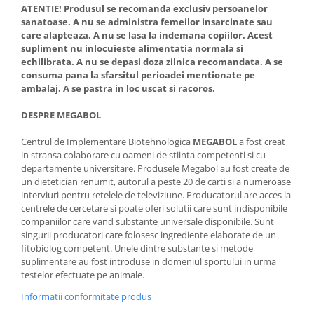
ATENTIE! Produsul se recomanda exclusiv persoanelor
sanatoase. A nu se administra femeilor insarcinate sau
care alapteaza. A nu se lasa la indemana copiilor. Acest
supliment nu inlocuieste alimentatia normala si
echilibrata. A nu se depasi doza zilnica recomandata. A se
consuma pana la sfarsitul perioadei mentionate pe
ambalaj. A se pastra in loc uscat si racoros.
DESPRE MEGABOL
Centrul de Implementare Biotehnologica
MEGABOL
a fost creat
in stransa colaborare cu oameni de stiinta competenti si cu
departamente universitare. Produsele Megabol au fost create de
un dietetician renumit, autorul a peste 20 de carti si a numeroase
interviuri pentru retelele de televiziune. Producatorul are acces la
centrele de cercetare si poate oferi solutii care sunt indisponibile
companiilor care vand substante universale disponibile. Sunt
singurii producatori care folosesc ingrediente elaborate de un
fitobiolog competent. Unele dintre substante si metode
suplimentare au fost introduse in domeniul sportului in urma
testelor efectuate pe animale.
Informatii conformitate produs