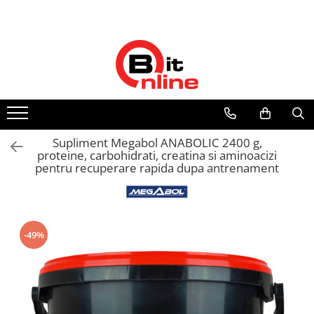
Toate Produsele
Parteneri
Dispozitive medicale
Distribuitor autorizat Philips
Respironics Romania
Aparate aerosoli si accesorii
Aparate aerosoli
Camere inhalare
Supliment Megabol ANABOLIC 2400 g,
Accesorii
proteine, carbohidrati, creatina si aminoacizi
pentru recuperare rapida dupa antrenament
Tensiometre
Tensiometre mecanice
Tensiometre electronice
Accesorii
-49%
Termometre
Termometre non-contact
Termometre copii
Termometre clasice