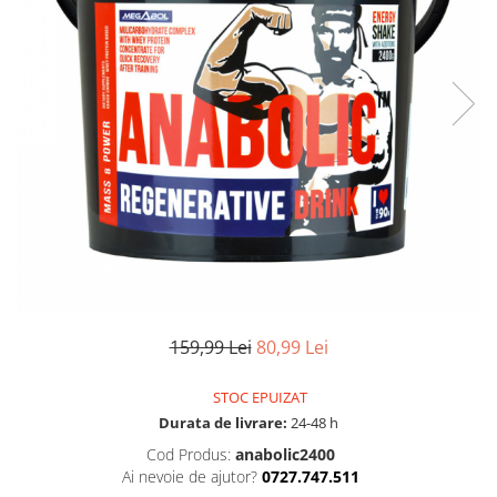
Pulsoximetre
Pulsoximetre de deget
Pulsoximetre profesionale
Accesorii
Monitorizare medicala
Stetoscoape
Spirometre
Spirometre portabile
Accesorii spirometre
Consumabile medicale
Comprese sterile
159,99 Lei
80,99 Lei
Ser fiziologic
Suporturi ortopedice si orteze
STOC EPUIZAT
Diverse
Durata de livrare:
24-48 h
Ingrijire personala & cosmetice
Cod Produs:
anabolic2400
Ai nevoie de ajutor?
0727.747.511
Ingrijire personala