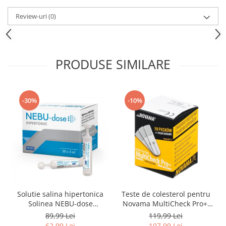
Review-uri
(0)
PRODUSE SIMILARE
-30%
-10%
Solutie salina hipertonica
Teste de colesterol pentru
Solinea NEBU-dose
Novama MultiCheck Pro+,
concentratie 3%, 30
BK-C2, 10 teste/ cutie
89,99 Lei
119,99 Lei
monodoze x 5 ml
62,99 Lei
107,99 Lei