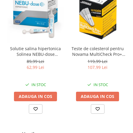
Solutie salina hipertonica
Teste de colesterol pentru
Solinea NEBU-dose
Novama MultiCheck Pro+,
concentratie 3%, 30
BK-C2, 10 teste/ cutie
89,99 Lei
119,99 Lei
monodoze x 5 ml
62,99 Lei
107,99 Lei
IN STOC
IN STOC
ADAUGA IN COS
ADAUGA IN COS