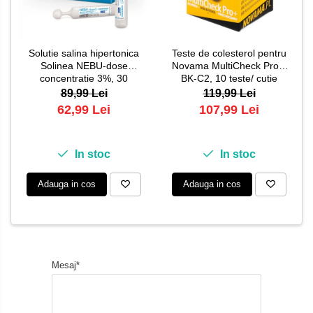
Solutie salina hipertonica
Teste de colesterol pentru
Solinea NEBU-dose
Novama MultiCheck Pro+,
concentratie 3%, 30
BK-C2, 10 teste/ cutie
monodoze x 5 ml
89,99 Lei
119,99 Lei
62,99 Lei
107,99 Lei
In stoc
In stoc
Adauga in cos
Adauga in cos
Mesaj*