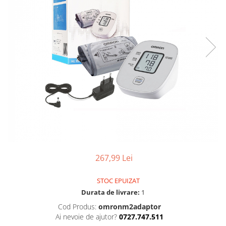
Pulsoximetre
Pulsoximetre de deget
Pulsoximetre profesionale
Accesorii
Monitorizare medicala
Stetoscoape
Spirometre
Spirometre portabile
Accesorii spirometre
Consumabile medicale
Comprese sterile
267,99 Lei
Ser fiziologic
Suporturi ortopedice si orteze
STOC EPUIZAT
Diverse
Durata de livrare:
1
Ingrijire personala & cosmetice
Cod Produs:
omronm2adaptor
Ai nevoie de ajutor?
0727.747.511
Ingrijire personala