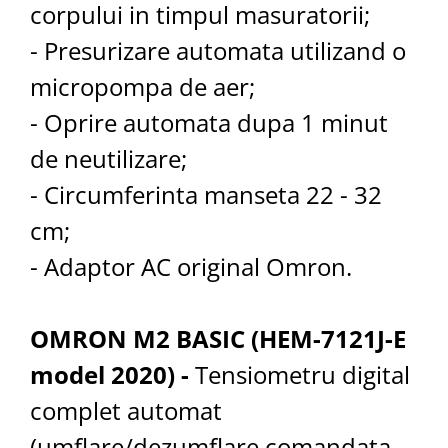
corpului in timpul masuratorii;
Saboti medicali
Resigilate
- Presurizare automata utilizand o
Carti
micropompa de aer;
- Oprire automata dupa 1 minut
de neutilizare;
- Circumferinta manseta 22 - 32
cm;
- Adaptor AC original Omron.
OMRON M2 BASIC (HEM-7121J-E
model 2020) -
Tensiometru digital
complet automat
(umflare/dezumflare comandata