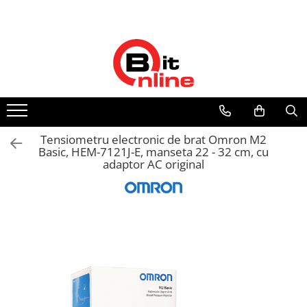
Toate Produsele
Parteneri
Dispozitive medicale
Distribuitor autorizat Philips
Respironics Romania
Aparate aerosoli si accesorii
Aparate aerosoli
Camere inhalare
Tensiometru electronic de brat Omron M2
Accesorii
Basic, HEM-7121J-E, manseta 22 - 32 cm, cu
adaptor AC original
Tensiometre
Tensiometre mecanice
Tensiometre electronice
Accesorii
Termometre
Termometre non-contact
Termometre copii
Termometre clasice