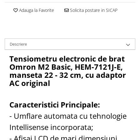
Cantare corporale
Adauga la Favorite
Solicita postare in SICAP
Ingrjire faciala
Manichiura-pedichiura
Tratamente ingrjire corp
Perii de par
Descriere
Igiena dentara
Periute de dinti electrice
Tensiometru electronic de brat
Irigatoare bucale
Omron M2 Basic, HEM-7121J-E,
Accesorii si rezerve
manseta 22 - 32 cm, cu adaptor
Ondulatoare si placi de par
AC original
Ondulatoare
Placi de par
Caracteristici Principale:
Uscatoare si perii electrice
- Umflare automata cu tehnologie
Uscatoare
Perii electrice
Intellisense incorporata;
Articole ingrijire copii
- Afisaj LCD de mari dimensiuni,