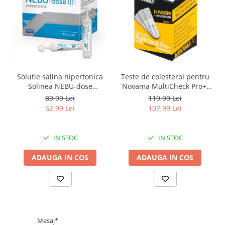
Solutie salina hipertonica
Teste de colesterol pentru
Solinea NEBU-dose
Novama MultiCheck Pro+,
concentratie 3%, 30
BK-C2, 10 teste/ cutie
89,99 Lei
119,99 Lei
monodoze x 5 ml
62,99 Lei
107,99 Lei
IN STOC
IN STOC
ADAUGA IN COS
ADAUGA IN COS
Mesaj*