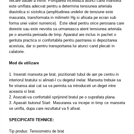
fiecare bataie a inimii. Pomparea inceteaza atunci cand manseta
este umflata adecvat pentru a determina tensiunea arteriala
diastolica si sistolica (amplitudinea undelor de tensiune este
masurata, transformata in milimetri Hg si afisata pe ecran sub
forma unei valori numerice). Este ideal pentru orice persoana care
doreste sau este nevoita sa urmareasca atent tensiunea arteriala
pe o anumita perioada de timp. Aparatul are inclus in pachet o
gentuta practica si confortabila pentru pastrarea si depozitarea
acestuia, dar si pentru transportarea lui atunci cand plecati in
calatorie.
Mod de utilizare
1. Inserati manseta pe brat, pozitionati tubul de aer pe centru in
interiorul bratului si aliniati-l cu degetul inelar. Manseta trebuie sa
ﬁe stransa atat cat sa va permita sa introduceti un deget intre
aceasta si brat.
2. Asezati-va confortabil sprijinind bratul pe o suprafata plana.
3. Apasati butonul Start. Masurarea va incepe in timp ce manseta
se umfla, dupa care rezultatul va fi afisat.
SPECIFICATII TEHNICE:
Tip produs: Tensiometru de brat