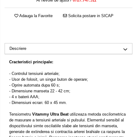
Ai nevoie de ajutor?
0727.747.511
Adauga la Favorite
Solicita postare in SICAP
Descriere
Cracteristici principale:
- Controlul tensiunii arteriale;
- Usor de folosit, un singur buton de operare;
- Oprire automata dupa 60 s;
- Dimensiune manseta 22 - 42 cm;
- 4 x baterii AAA;
- Dimensiuni ecran: 60 x 45 mm.
Tensiometru
Vitammy Ultra Beat
utilizeaza metoda oscilometrica
de masurare a tensiunii arteriale si pulsului. Elementul sensibil al
dispozitivului simte oscilatiile slabe ale tensiunii din manseta,
generate de extinderea si contractia arterei brahiale ca raspuns la