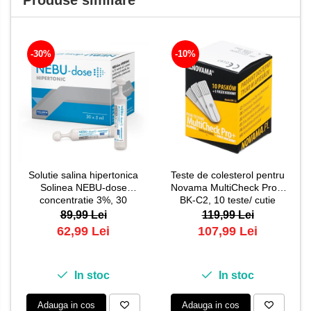
Produse similare
-30%
-10%
Solutie salina hipertonica
Teste de colesterol pentru
Solinea NEBU-dose
Novama MultiCheck Pro+,
concentratie 3%, 30
BK-C2, 10 teste/ cutie
monodoze x 5 ml
89,99 Lei
119,99 Lei
62,99 Lei
107,99 Lei
In stoc
In stoc
Adauga in cos
Adauga in cos